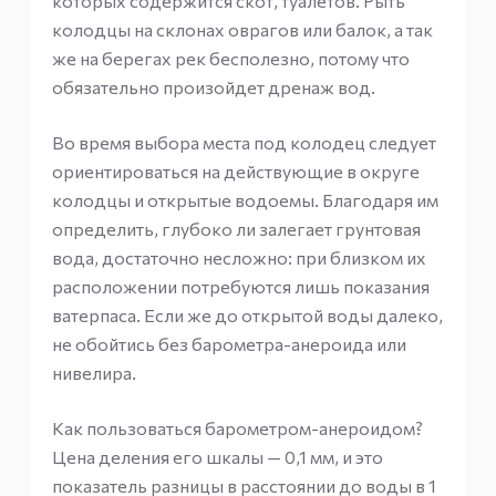
которых содержится скот, туалетов. Рыть
колодцы на склонах оврагов или балок, а так
же на берегах рек бесполезно, потому что
обязательно произойдет дренаж вод.
Во время выбора места под колодец следует
ориентироваться на действующие в округе
колодцы и открытые водоемы. Благодаря им
определить, глубоко ли залегает грунтовая
вода, достаточно несложно: при близком их
расположении потребуются лишь показания
ватерпаса. Если же до открытой воды далеко,
не обойтись без барометра-анероида или
нивелира.
Как пользоваться барометром-анероидом?
Цена деления его шкалы — 0,1 мм, и это
показатель разницы в расстоянии до воды в 1