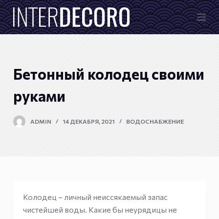
П
е
р
е
й
Бетонный колодец своими
т
и
руками
к
с
ADMIN
14 ДЕКАБРЯ, 2021
ВОДОСНАБЖЕНИЕ
у
т
и
Колодец – личный неиссякаемый запас
чистейшей воды. Какие бы неурядицы не