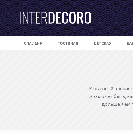
П
е
р
е
й
СПАЛЬНЯ
ГОСТИНАЯ
ДЕТСКАЯ
ВА
т
и
к
с
у
т
К бытовой технике 
и
Это может быть, на
дольше, чем 