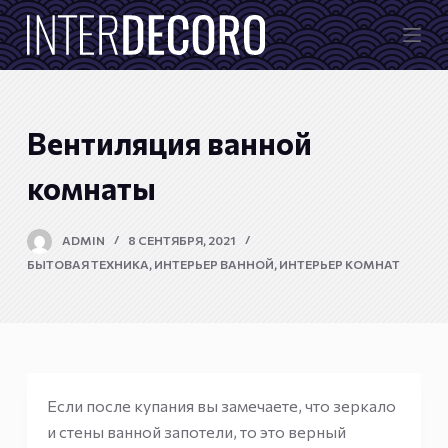
П
е
р
е
й
Вентиляция ванной
т
и
комнаты
к
с
ADMIN
8 СЕНТЯБРЯ, 2021
у
БЫТОВАЯ ТЕХНИКА
,
ИНТЕРЬЕР ВАННОЙ
,
ИНТЕРЬЕР КОМНАТ
т
и
Если после купания вы замечаете, что зеркало
и стены ванной запотели, то это верный