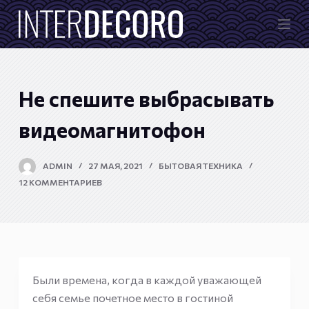
П
е
р
е
й
Не спешите выбрасывать
т
и
видеомагнитофон
к
с
ADMIN
27 МАЯ, 2021
БЫТОВАЯ ТЕХНИКА
у
12 КОММЕНТАРИЕВ
т
и
Были времена, когда в каждой уважающей
себя семье почетное место в гостиной