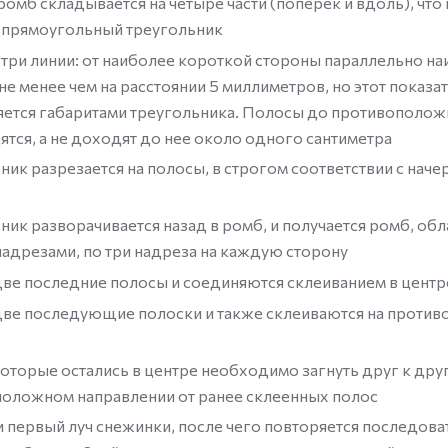
омб складывается на четыре части (поперек и вдоль), что
 прямоугольный треугольник
 три линии: от наиболее короткой стороны параллельно н
не менее чем на расстоянии 5 миллиметров, но этот показа
ется габаритами треугольника. Полосы до противополож
ятся, а не доходят до нее около одного сантиметра
ник разрезается на полосы, в строгом соответствии с нач
ник разворачивается назад в ромб, и получается ромб, о
адрезами, по три надреза на каждую сторону
две последние полосы и соединяются склеиванием в центр
две последующие полоски и также склеиваются на проти
которые остались в центре необходимо загнуть друг к друг
оложном направлении от ранее склеенных полос
 первый луч снежинки, после чего повторяется последова