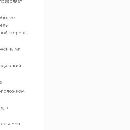
 позволяет
аиболее
тель
ной стороны
ерченными
бладающий
е
воположном
у, в
тельность