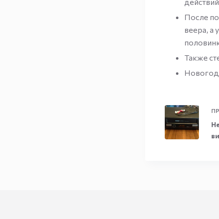
действий
После по
веера, а
половин
Также ст
Новогодн
ПР
Н
в