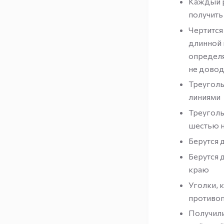
Каждый р
получить
Чертится
длинной 
определя
не довод
Треуголь
линиями
Треуголь
шестью н
Берутся 
Берутся 
краю
Уголки, 
противоп
Получили