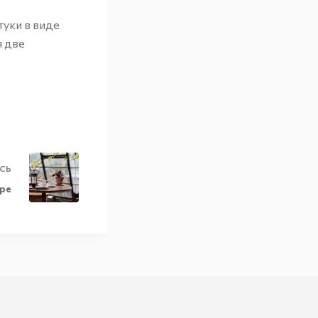
туки в виде
я две
СЬ
ере