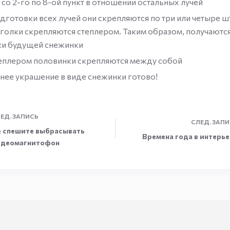
 со 2-го по 8-ой пункт в отношении остальных лучей
дготовки всех лучей они скрепляются по три или четыре ш
 уголки скрепляются степлером. Таким образом, получаютс
ки будущей снежинки
еплером половинки скрепляются между собой
ее украшение в виде снежинки готово!
ЕД.
ЗАПИСЬ
СЛЕД.
ЗАПИ
е спешите выбрасывать
Времена года в интерь
идеомагнитофон