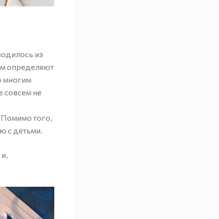
водилось из
ам определяют
о многим
 совсем не
. Помимо того,
ю с детьми.
и,