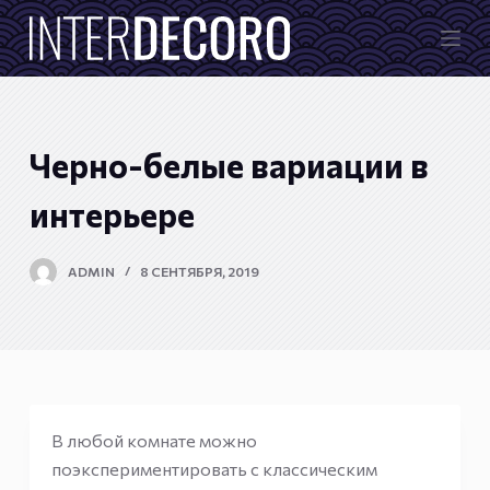
П
е
р
е
й
Черно-белые вариации в
т
и
интерьере
к
с
ADMIN
8 СЕНТЯБРЯ, 2019
у
т
и
В любой комнате можно
поэкспериментировать с классическим