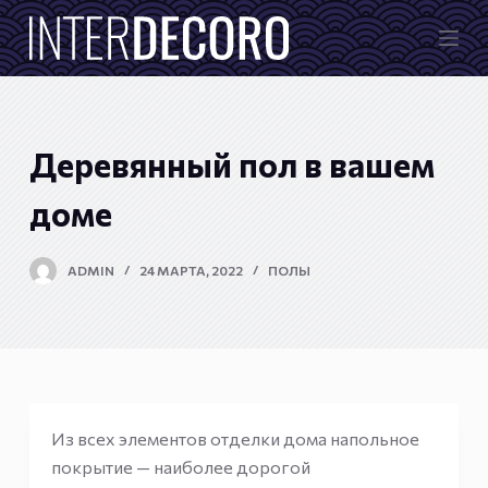
П
е
р
е
й
Деревянный пол в вашем
т
и
доме
к
с
ADMIN
24 МАРТА, 2022
ПОЛЫ
у
т
и
Из всех элементов отделки дома напольное
покрытие — наиболее дорогой