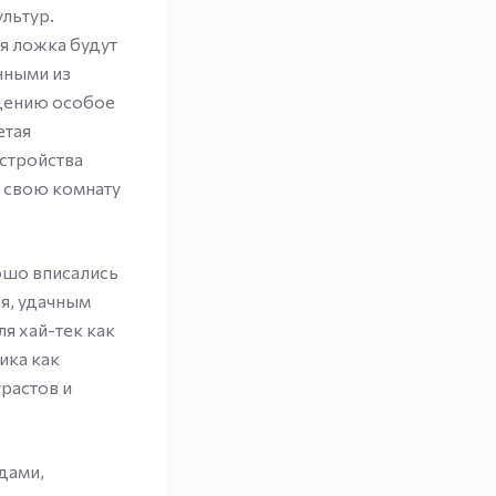
льтур.
я ложка будут
нными из
ещению особое
етая
стройства
ь свою комнату
ошо вписались
я, удачным
я хай-тек как
ика как
растов и
дами,