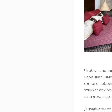
Чтобы наполни
кардинальные 
одного неболь
этнической ро
ваш дом и сд
Дизайнеры сов