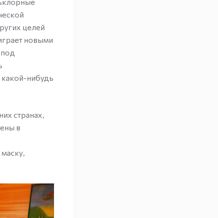
льклорные
ческой
других целей
аиграет новыми
 под
ь
 какой-нибудь
их странах,
лены в
 маску,