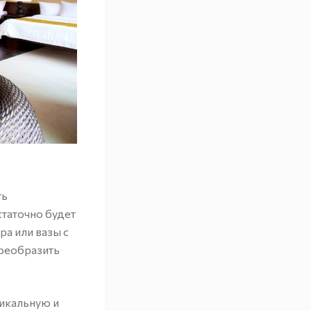
ть
таточно будет
а или вазы с
преобразить
никальную и