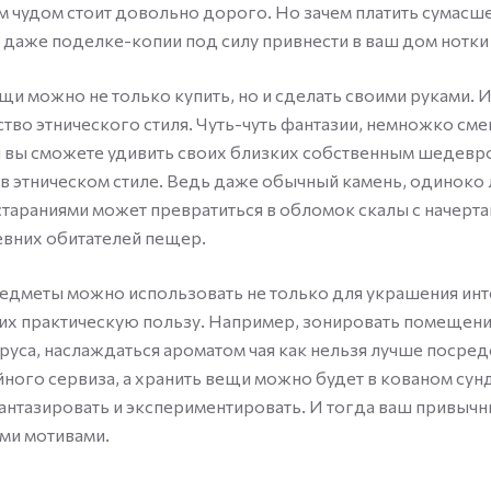
м чудом стоит довольно дорого. Но зачем платить сумас
и даже поделке-копии под силу привнести в ваш дом нотки 
щи можно не только купить, но и сделать своими руками. И
тво этнического стиля. Чуть-чуть фантазии, немножко сме
и вы сможете удивить своих близких собственным шедевр
 этническом стиле. Ведь даже обычный камень, одиноко
стараниями может превратиться в обломок скалы с начерт
евних обитателей пещер.
едметы можно использовать не только для украшения инте
них практическую пользу. Например, зонировать помещен
руса, наслаждаться ароматом чая как нельзя лучше посре
йного сервиза, а хранить вещи можно будет в кованом сун
фантазировать и экспериментировать. И тогда ваш привыч
ми мотивами.