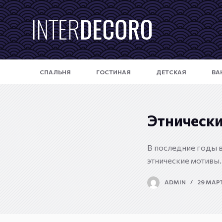
П
е
р
е
й
СПАЛЬНЯ
ГОСТИНАЯ
ДЕТСКАЯ
ВА
т
и
к
с
Этнически
у
т
В последние годы 
и
этнические мотивы. 
ADMIN
29 МАРТ