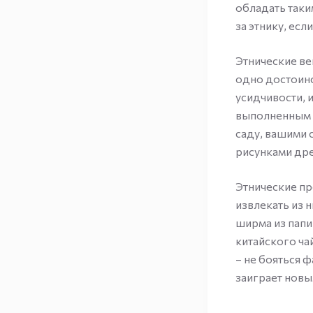
обладать таки
за этнику, есл
Этнические ве
одно достоинс
усидчивости, 
выполненным в
саду, вашими 
рисунками др
Этнические пр
извлекать из 
ширма из папи
китайского ча
– не бояться 
заиграет новы