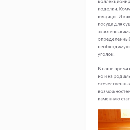
коллекционир
поделки. Кому
вещицы. И как
посуда для су
экзотическими
определенный 
необходимую 
уголок.
В наше время 
но и на родим
отечественных
возможностей 
каменную стат