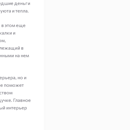
шедшие деньги
уюта и тепла.
 в этом еще
калки и
ом,
 лежащий в
анными на нем
рьера, но и
ие поможет
дством
дучке. Главное
ный интерьер