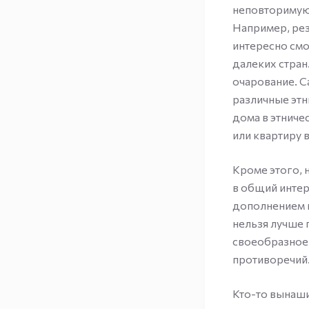
неповторимую
Например, рез
интересно смо
далеких стра
очарование. С
различные этн
дома в этниче
или квартиру 
Кроме этого, 
в общий интер
дополнением к
нельзя лучше 
своеобразное 
противоречий
Кто-то вынаши