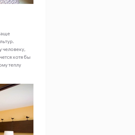
чаще
льтур.
у человеку,
чется хотя бы
ому теплу