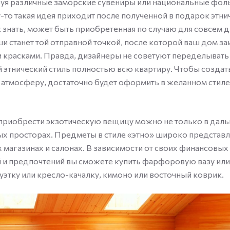
уя различные заморские сувениры или национальные фо
-то такая идея приходит после полученной в подарок этни
 знать, может быть приобретенная по случаю для совсем 
ши станет той отправной точкой, после которой ваш дом з
 красками. Правда, дизайнеры не советуют переделывать
этнический стиль полностью всю квартиру. Чтобы создат
атмосферу, достаточно будет оформить в желанном стиле
приобрести экзотическую вещицу можно не только в дальн
ых просторах. Предметы в стиле «этно» широко представ
 магазинах и салонах. В зависимости от своих финансовых
и предпочтений вы сможете купить фарфоровую вазу или
уэтку или кресло-качалку, кимоно или восточный коврик.