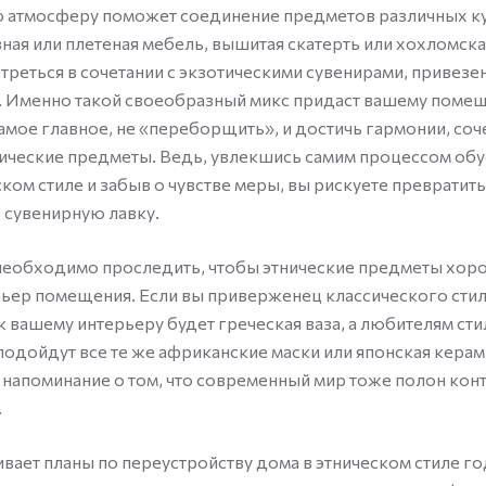
 атмосферу поможет соединение предметов различных ку
ная или плетеная мебель, вышитая скатерть или хохломска
треться в сочетании с экзотическими сувенирами, привезе
н. Именно такой своеобразный микс придаст вашему пом
амое главное, не «переборщить», и достичь гармонии, соч
ические предметы. Ведь, увлекшись самим процессом обу
ском стиле и забыв о чувстве меры, вы рискуете превратит
в сувенирную лавку.
необходимо проследить, чтобы этнические предметы хор
ьер помещения. Если вы приверженец классического стил
 вашему интерьеру будет греческая ваза, а любителям стил
подойдут все те же африканские маски или японская керам
напоминание о том, что современный мир тоже полон конт
.
вает планы по переустройству дома в этническом стиле го