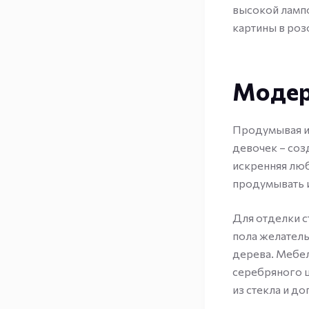
высокой ламп
картины в роз
Модер
Продумывая ин
девочек – соз
искренняя люб
продумывать и
Для отделки с
пола желатель
дерева. Мебе
серебряного ц
из стекла и д