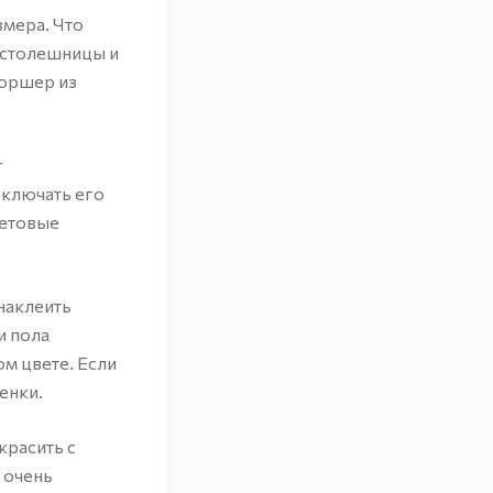
мера. Что
 столешницы и
торшер из
т
сключать его
летовые
наклеить
и пола
м цвете. Если
енки.
красить с
 очень