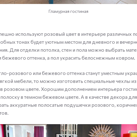
Гламурная гостиная
пешно используют розовый цвет в интерьере различных 
добных тонах будет уютным местом для дневного и вечерн
я. Для отделки потолка, стен и пола можно выбрать мат
 бежевого оттенка, а пол украсить белоснежным ковром.
тло-розового или бежевого оттенка станут уместным укр
мягкой мебели, то можно изготовить специальные чехлы из
 в розовом цвете. Хорошим дополнением интерьера гост
в полоску в темном бежевом цвете. А в качестве декора дл
ать аккуратные полосатые подушечки розового, коричне
тов.