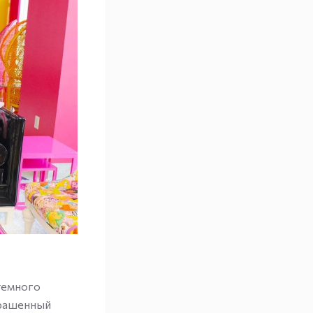
темного
крашенный