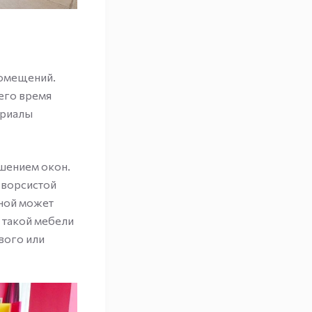
помещений.
его время
ериалы
ашением окон.
 ворсистой
иной может
я такой мебели
вого или