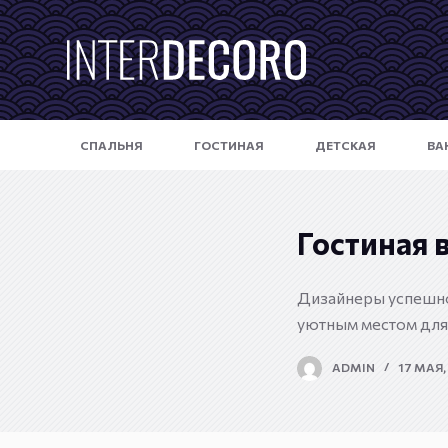
П
е
р
е
й
СПАЛЬНЯ
ГОСТИНАЯ
ДЕТСКАЯ
ВА
т
и
к
с
Гостиная 
у
т
Дизайнеры успешно 
и
уютным местом для
ADMIN
17 МАЯ,