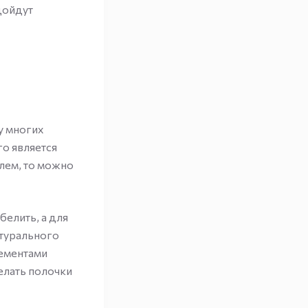
дойдут
у многих
го является
блем, то можно
белить, а для
атурального
лементами
елать полочки