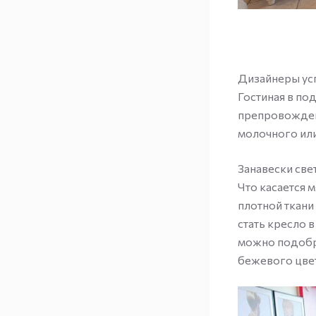
Дизайнеры ус
Гостиная в по
препровождени
молочного или
Занавески све
Что касается 
плотной ткани
стать кресло 
можно подобр
бежевого цве