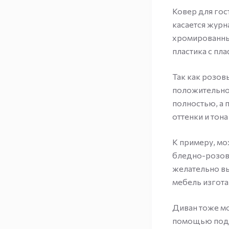
Ковер для гос
касается журн
хромированны
пластика с пл
Так как розов
положительно,
полностью, а 
оттенки и тон
К примеру, мо
бледно-розовы
желательно вы
мебель изгота
Диван тоже мо
помощью поду