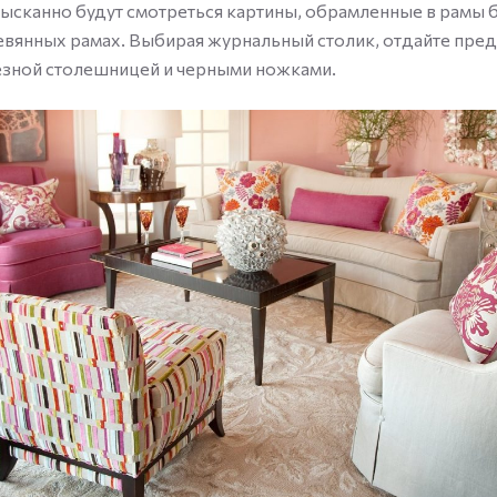
зысканно будут смотреться картины, обрамленные в рамы б
евянных рамах. Выбирая журнальный столик, отдайте пре
езной столешницей и черными ножками.