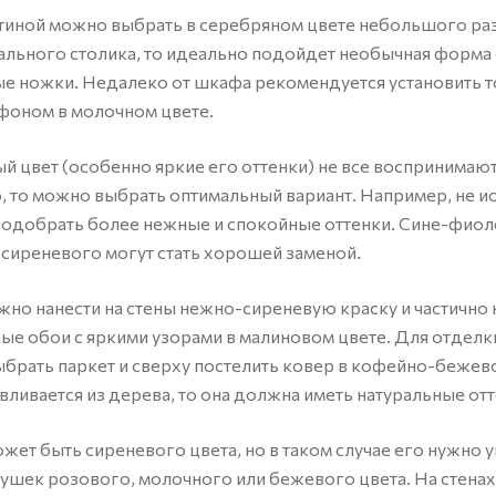
тиной можно выбрать в серебряном цвете небольшого раз
ального столика, то идеально подойдет необычная форма
е ножки. Недалеко от шкафа рекомендуется установить 
афоном в молочном цвете.
ый цвет (особенно яркие его оттенки) не все воспринимаю
 то можно выбрать оптимальный вариант. Например, не и
подобрать более нежные и спокойные оттенки. Сине-фио
а сиреневого могут стать хорошей заменой.
жно нанести на стены нежно-сиреневую краску и частично 
е обои с яркими узорами в малиновом цвете. Для отделк
брать паркет и сверху постелить ковер в кофейно-бежево
вливается из дерева, то она должна иметь натуральные отт
жет быть сиреневого цвета, но в таком случае его нужно у
шек розового, молочного или бежевого цвета. На стенах