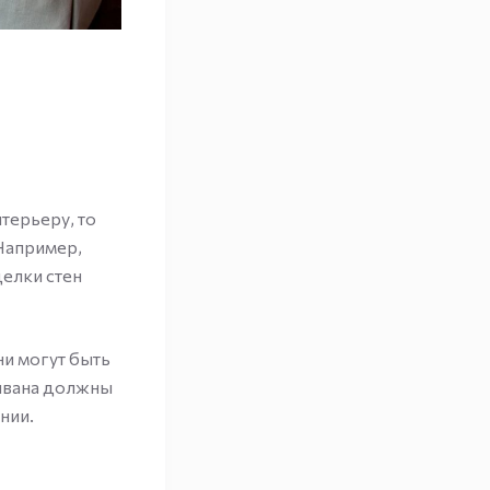
терьеру, то
 Например,
елки стен
и могут быть
дивана должны
нии.