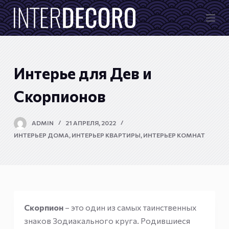
П
е
р
е
й
Интерье для Дев и
т
и
Скорпионов
к
с
ADMIN
21 АПРЕЛЯ, 2022
у
ИНТЕРЬЕР ДОМА
,
ИНТЕРЬЕР КВАРТИРЫ
,
ИНТЕРЬЕР КОМНАТ
т
и
Скорпион
– это один из самых таинственных
знаков Зодиакального круга. Родившиеся