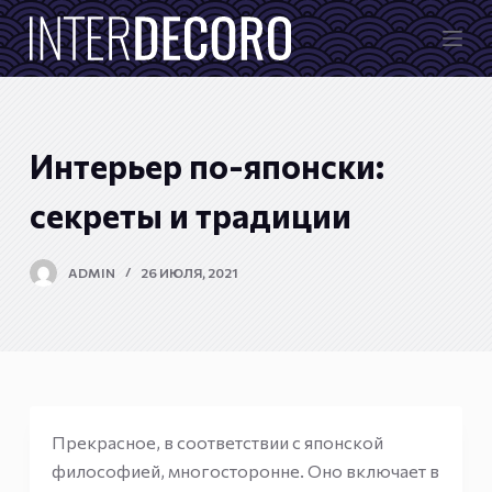
П
е
р
е
й
Интерьер по-японски:
т
и
секреты и традиции
к
с
ADMIN
26 ИЮЛЯ, 2021
у
т
и
Прекрасное, в соответствии с японской
философией, многосторонне. Оно включает в