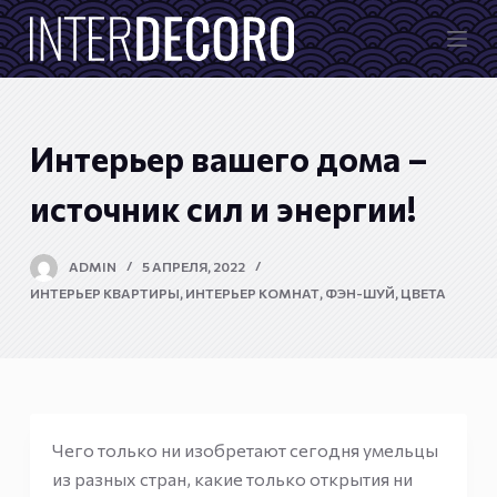
П
е
р
е
й
Интерьер вашего дома –
т
и
источник сил и энергии!
к
с
ADMIN
5 АПРЕЛЯ, 2022
у
ИНТЕРЬЕР КВАРТИРЫ
,
ИНТЕРЬЕР КОМНАТ
,
ФЭН-ШУЙ
,
ЦВЕТА
т
и
Чего только ни изобретают сегодня умельцы
из разных стран, какие только открытия ни