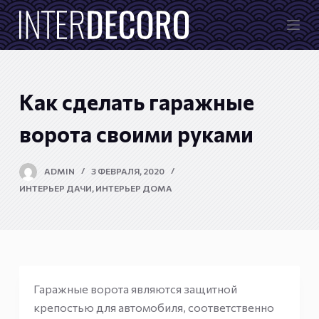
П
е
р
е
й
Как сделать гаражные
т
и
ворота своими руками
к
с
ADMIN
3 ФЕВРАЛЯ, 2020
у
ИНТЕРЬЕР ДАЧИ
,
ИНТЕРЬЕР ДОМА
т
и
Гаражные ворота являются защитной
крепостью для автомобиля, соответственно