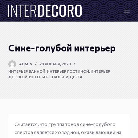
П
е
р
е
й
Сине-голубой интерьер
т
и
к
ADMIN
29 ЯНВАРЯ, 2020
с
ИНТЕРЬЕР ВАННОЙ
,
ИНТЕРЬЕР ГОСТИНОЙ
,
ИНТЕРЬЕР
ДЕТСКОЙ
,
ИНТЕРЬЕР СПАЛЬНИ
,
ЦВЕТА
у
т
и
Считается, что группа тонов сине-голубого
спектра является холодной, оказывающей на