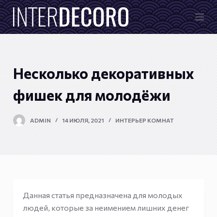
П
е
р
е
й
Несколько декоративных
т
и
фишек для молодёжи
к
с
ADMIN
14 ИЮЛЯ, 2021
ИНТЕРЬЕР КОМНАТ
у
т
и
Данная статья предназначена для молодых
людей, которые за неимением лишних денег