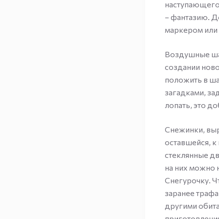
наступающего 
– фантазию. 
маркером или 
Воздушные ша
создании ново
положить в ша
загадками, за
лопать, это д
Снежинки, выр
оставшейся, к
стеклянные дв
на них можно 
Снегурочку. 
заранее трафа
другими обита
приготовлени