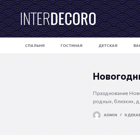
П
е
р
е
й
СПАЛЬНЯ
ГОСТИНАЯ
ДЕТСКАЯ
ВА
т
и
к
с
Новогодни
у
т
Празднование Новог
и
родных, близких, д
ADMIN
9 ДЕКАБ