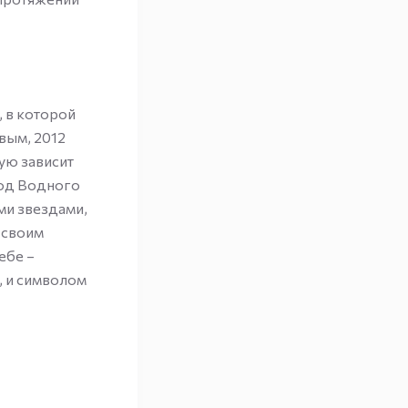
, в которой
вым, 2012
ую зависит
 год Водного
ми звездами,
 своим
ебе –
, и символом