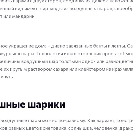
леить парами с двух сторон, соединяя их далее с наложени
ичный вид имеют гирлянды из воздушных шаров, своеобр
т или мандарин.
ое украшение дома – дивно завязанные банты и ленты. С
ажурные» шары. Технология их изготовления проста: обмо
величины воздушный шар толстыми одно- или разноцветн
е их крутым раствором сахара или клейстером из крахмала
хнуть.
шные шарики
воздушные шары можно по-разному. Как вариант, констр
ов разных цветов снеговика, солнышка, человечка, драко