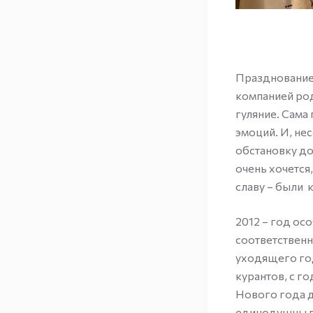
Празднование 
компанией род
гуляние. Сама
эмоций. И, не
обстановку до
очень хочется
славу – были 
2012 – год ос
соответственн
уходящего год
курантов, с г
Нового года д
единодушны в