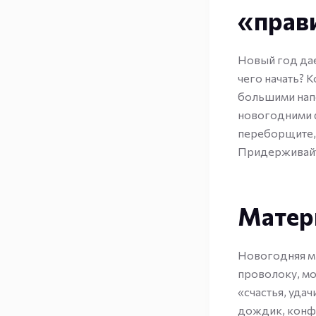
«прав
Новый год дае
чего начать? К
большими нап
новогодними ф
переборщите, 
Придерживайте
Матер
Новогодняя ми
проволоку, мо
«счастья, уда
дождик, конфе