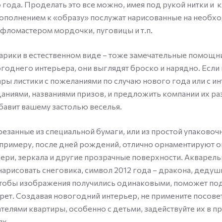
года. Проделать это все можно, имея под рукой нитки и кл
Дополнением к «образу» послужат нарисованные на необх
фломастером мордочки, пуговицы и т.п.
рики в естественном виде – тоже замечательные помощн
годнего интерьера, они выглядят броско и нарядно. Если
ры листики с пожеланиями по случаю нового года или с и
даниями, названиями призов, и предложить компании их ра
обавит вашему застолью веселья.
езанные из специальной бумаги, или из простой упаковоч
 примеру, после дней рождений, отлично орнаментируют о
ери, зеркала и другие прозрачные поверхности. Акварел
нарисовать снеговика, символ 2012 года – дракона, дедуш
Чтобы изображения получились одинаковыми, поможет п
рет. Создавая новогодний интерьер, не примените посове
телями квартиры, особенно с детьми, задействуйте их в 
ях.