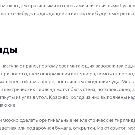
х можно декоративными иголочками или обычными булавк
а что-нибудь подходящее за нитки, они будут смотреться
нды
 наступают рано, поэтому свет мигающих завораживающи
 при новогоднем оформлении интерьера, поможет провод
мантической атмосфере, постоянном ожидании чуда. Мест
электрических гирлянд могут быть стена, потолок, окно, а
тянуты из угла в угол. Красиво, когда из них выполнены на
на окне.
 можно сделать оригинальные не электрические гирлянд
ветная или подарочная бумага, открытки. Из открыток м