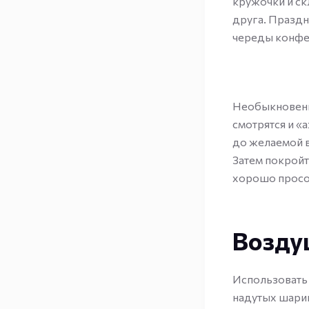
кружочки и ск
друга. Праздн
череды конфе
Необыкновенн
смотрятся и «
до желаемой 
Затем покройт
хорошо просо
Возду
Использовать 
надутых шарик