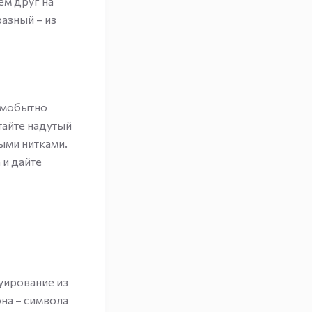
ем друг на
азный – из
амобытно
тайте надутый
ыми нитками.
 и дайте
уирование из
на – символа