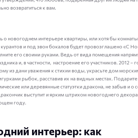
ьно возвратиться к вам.
ь о новогоднем интерьере квартиры, или хотя бы комнаты
 курантов и под звон бокалов будет провозглашено «С Но
лните его своими руками. Ведь от вида помещения напрям
здника и, в частности, настроение его участников. 2012 –
ому из дани уважения к стихии воды, украсьте дом морски
гурками рыбок, расставив их на видных местах. Подарите
ические или деревянные статуэтки дракона, не забыв и о с
ракончик выступит и ярким штрихом новогоднего декора
ющем году.
дний интерьер: как