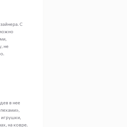
зайнера. С
 можно
ми,
, не
о.
дев в нее
спехами»,
и игрушки,
ах, на ковре.