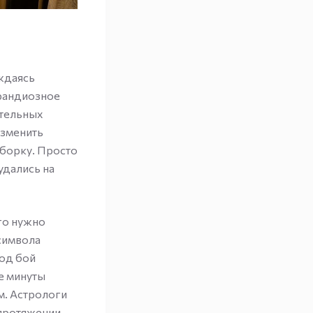
ждаясь
грандиозное
ительных
изменить
уборку. Просто
удались на
его нужно
 символа
под бой
е минуты
м. Астрологи
 протяжении