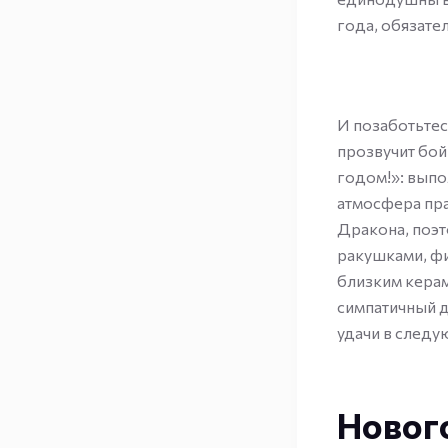
года, обязател
И позаботьтес
прозвучит бой
годом!»: выпо
атмосфера пра
Дракона, поэт
ракушками, фи
близким керам
симпатичный д
удачи в следу
Нового