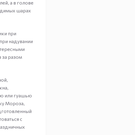
ей, а в голове
одимых шарах
ики при
 при надувании
нтересными
з за разом
ной,
кна,
ью или гуашью
ку Мороза,
одготовленный
товаться с
праздничных