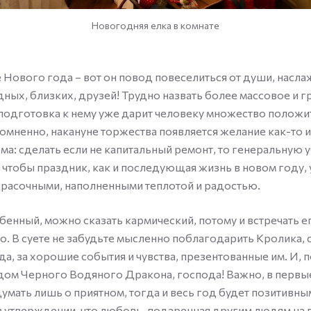
Новогодняя елка в комнате
Нового года – вот он повод повеселиться от души, насла
ных, близких, друзей! Трудно назвать более массовое и 
 подготовка к нему уже дарит человеку множество полож
сомненно, накануне торжества появляется желание как-то 
ма: сделать если не капитальный ремонт, то генеральную 
, чтобы праздник, как и последующая жизнь в новом году, 
красочными, наполненными теплотой и радостью.
обенный, можно сказать кармический, потому и встречать 
о. В суете не забудьте мысленно поблагодарить Кролика,
а, за хорошие события и чувства, презентованные им. И, 
одом Черного Водяного Дракона, господа! Важно, в первы
умать лишь о приятном, тогда и весь год будет позитивны
 утверждении, что любовь, подаренная другим людям на