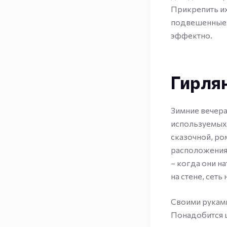
Прикрепить и
подвешенные н
эффектно.
Гирля
Зимние вечера
используемых
сказочной, ро
расположения 
– когда они на
на стене, сеть 
Своими руками
Понадобится ц