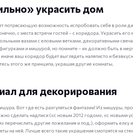
ильно» украсить дом
т потрясающую возможность испробовать себя в роли ди
онечно, с места встречи гостей – с коридора. Украсить его
ольными вазами с еловыми ветками, декоративными свеча
игурками и мишурой, но помните – их должно быть в меру
иначе ваш коридор будет выглядеть наляписто и безвкусн
сь этого же принципа, украшая другие комнаты.
иал для декорирования
шура. Вот где есть разгуляться фантазии! Из мишуры, про
жно сделать надписи («с новым 2012 годом», «с новыми у
чи» перечислить другие пожелания и под.), оформить елку 
ты на ней. Лучше всего такие украшения смотрятся на стен