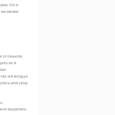
ами. Но и
 не менее
х огоньков,
ить их в
ами
 так же воздух
дпись или узор
ы.
ожно вырезать