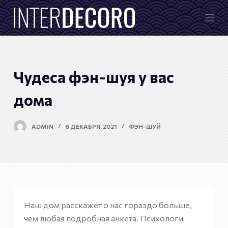
П
е
р
е
й
Чудеса фэн-шуя у вас
т
и
дома
к
с
ADMIN
6 ДЕКАБРЯ, 2021
ФЭН-ШУЙ
у
т
и
Наш дом расскажет о нас гораздо больше,
чем любая подробная анкета. Психологи