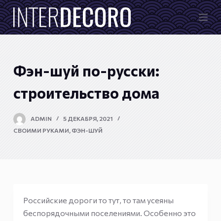
П
е
р
е
й
Фэн-шуй по-русски:
т
и
строительство дома
к
с
ADMIN
5 ДЕКАБРЯ, 2021
у
СВОИМИ РУКАМИ
,
ФЭН-ШУЙ
т
и
Российские дороги то тут, то там усеяны
беспорядочными поселениями. Особенно это