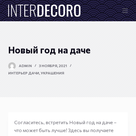
П
е
р
е
й
т
Новый год на даче
и
к
ADMIN
3 НОЯБРЯ, 2021
с
ИНТЕРЬЕР ДАЧИ
,
УКРАШЕНИЯ
у
т
и
Согласитесь, встретить Новый год на даче –
что может быть лучше! Здесь вы получаете