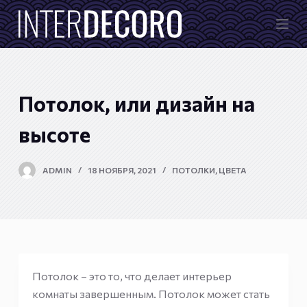
П
е
р
е
й
Потолок, или дизайн на
т
и
высоте
к
с
ADMIN
18 НОЯБРЯ, 2021
ПОТОЛКИ
,
ЦВЕТА
у
т
и
Потолок – это то, что делает интерьер
комнаты завершенным. Потолок может стать