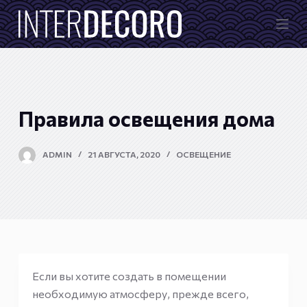
П
е
р
е
й
т
Правила освещения дома
и
к
ADMIN
21 АВГУСТА, 2020
ОСВЕЩЕНИЕ
с
у
т
и
Если вы хотите создать в помещении
необходимую атмосферу, прежде всего,