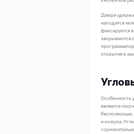
Двери удержив
находится чел
фиксируется 
закрываются 
программаторо
открытия и за
Углов
Особенность у
является плос
бесполезным. 
и кожуха. Уг
горизонтально