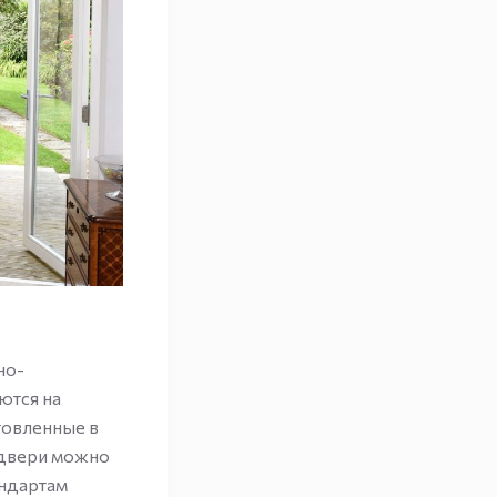
но-
ются на
товленные в
 двери можно
андартам