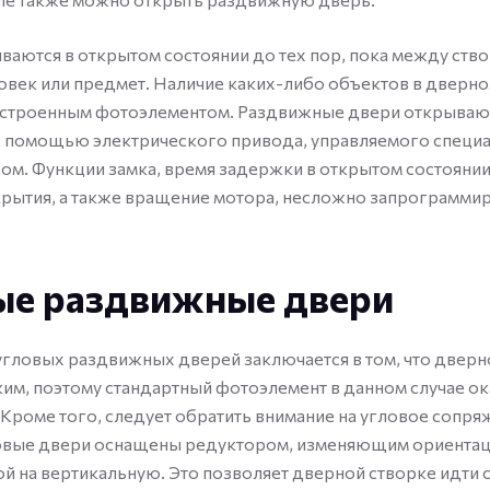
аются в открытом состоянии до тех пор, пока между ств
овек или предмет. Наличие каких-либо объектов в дверн
встроенным фотоэлементом. Раздвижные двери открываю
с помощью электрического привода, управляемого специ
м. Функции замка, время задержки в открытом состоянии
крытия, а также вращение мотора, несложно запрограммир
ые раздвижные двери
гловых раздвижных дверей заключается в том, что дверн
ким, поэтому стандартный фотоэлемент в данном случае о
Кроме того, следует обратить внимание на угловое сопря
ловые двери оснащены редуктором, изменяющим ориентац
й на вертикальную. Это позволяет дверной створке идти 