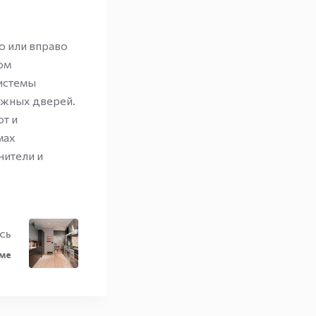
о или вправо
ом
истемы
ижных дверей.
т и
мах
нители и
СЬ
ме