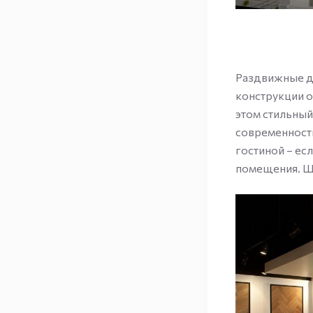
Раздвижные дв
конструкции о
этом стильный
современности
гостиной – ес
помещения. Ши