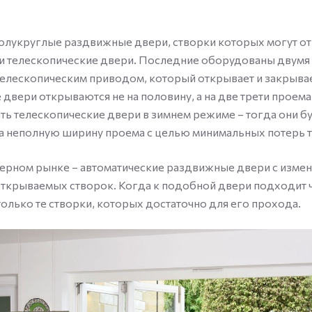
олукруглые раздвижные двери, створки которых могут от
 и телескопические двери. Последние оборудованы двум
елескопическим приводом, который открывает и закрыва
е двери открываются не на половину, а на две трети проем
ть телескопические двери в зимнем режиме – тогда они б
а неполную ширину проема с целью минимальных потерь т
верном рынке – автоматические раздвижные двери с изм
ткрываемых створок. Когда к подобной двери подходит 
олько те створки, которых достаточно для его прохода.