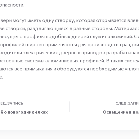
опасности.
ери могут иметь одну створку, которая открывается влев
 две створки, раздвигающиеся в разные стороны. Материал
 несущего профиля подобных дверей служит алюминий. С
профилей широко применяются для производства раздв
водители электрических дверных приводов разрабатываю
бственные системы алюминиевых профилей. В таких систе
аются все примыкания и оборудуются необходимые уплот
е.
ЕД.
ЗАПИСЬ
СЛЕД.
ЗАПИ
ё о новогодних ёлках
Освещение в до