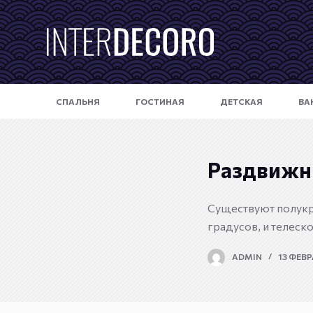
П
е
р
е
й
СПАЛЬНЯ
ГОСТИНАЯ
ДЕТСКАЯ
ВА
т
и
к
с
Раздвижн
у
т
Существуют полукр
и
градусов, и телеск
ADMIN
13 ФЕВР