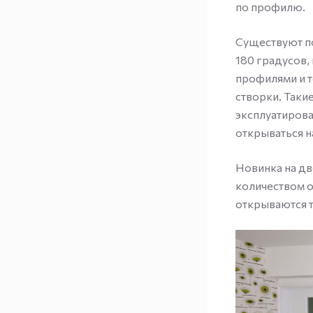
по профилю.
Существуют п
180 градусов,
профилями и т
створки. Таки
эксплуатирова
открываться н
Новинка на д
количеством о
открываются т