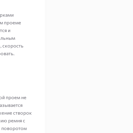
орками
ом проеме
тся и
альным
, скорость
овать.
ой проем не
казывается
жение створок
ию ремня с
с поворотом