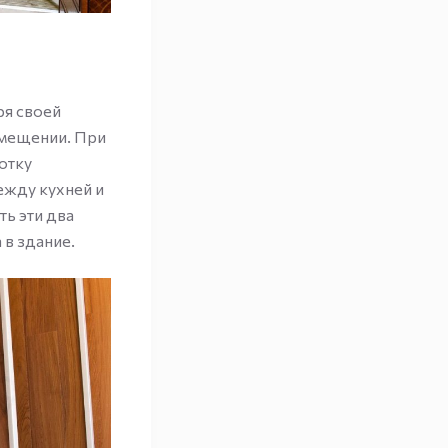
ря своей
омещении. При
отку
ежду кухней и
ть эти два
в здание.