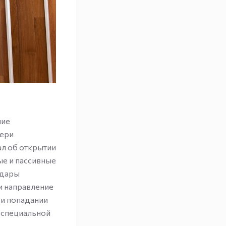
чие
вери
ал об открытии
ые и пассивные
адары
и направление
ри попадании
 специальной