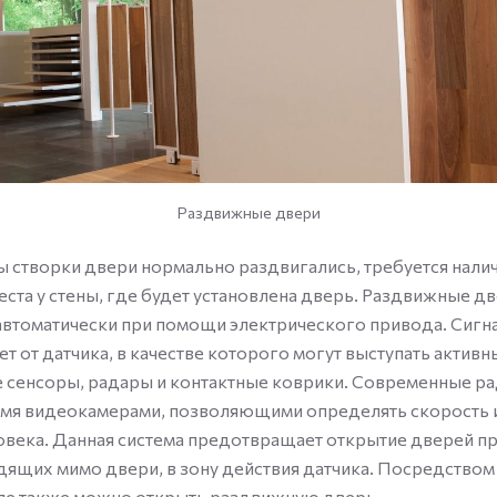
Раздвижные двери
ы створки двери нормально раздвигались, требуется нали
ста у стены, где будет установлена дверь. Раздвижные д
втоматически при помощи электрического привода. Сигн
ет от датчика, в качестве которого могут выступать активн
 сенсоры, радары и контактные коврики. Современные р
мя видеокамерами, позволяющими определять скорость 
века. Данная система предотвращает открытие дверей п
ящих мимо двери, в зону действия датчика. Посредством
еле также можно открыть раздвижную дверь.