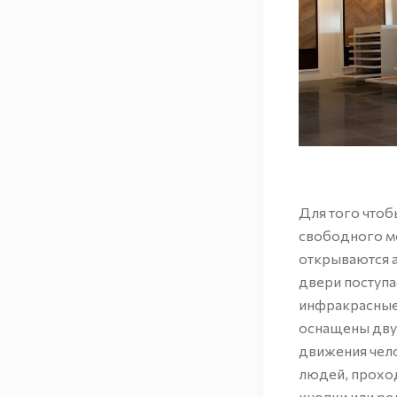
Для того чтоб
свободного ме
открываются а
двери поступа
инфракрасные
оснащены дву
движения чело
людей, проход
кнопки или р