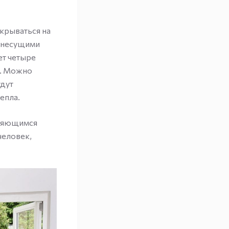
крываться на
я несущими
ет четыре
а. Можно
удут
епла.
еняющимся
человек,