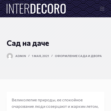
П
е
р
е
й
т
Сад на даче
и
к
ADMIN
1 МАЯ, 2021
ОФОРМЛЕНИЕ САДА И ДВОРА
с
у
т
и
Великолепие природы, ее спокойное
очарование люди созерцают и жарким летом,