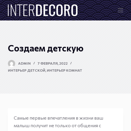
П
е
р
е
й
т
Создаем детскую
и
к
ADMIN
7 ФЕВРАЛЯ, 2022
с
ИНТЕРЬЕР ДЕТСКОЙ
,
ИНТЕРЬЕР КОМНАТ
у
т
и
Самые первые впечатления в жизни ваш
малыш получит не только от общения с