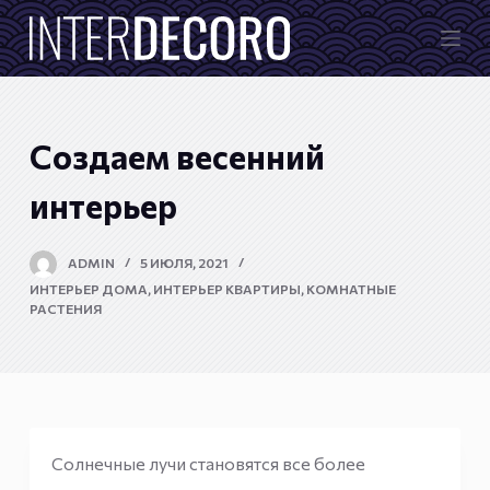
П
е
р
е
й
Создаем весенний
т
и
интерьер
к
с
ADMIN
5 ИЮЛЯ, 2021
у
ИНТЕРЬЕР ДОМА
,
ИНТЕРЬЕР КВАРТИРЫ
,
КОМНАТНЫЕ
т
РАСТЕНИЯ
и
Солнечные лучи становятся все более