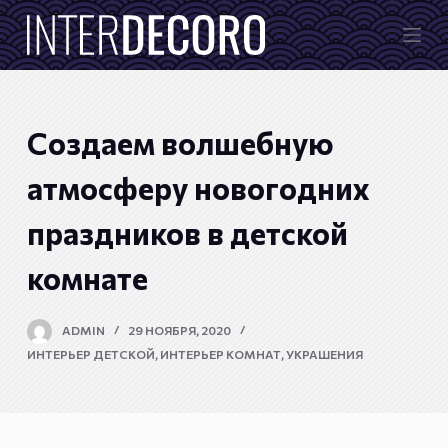
П
е
р
е
й
Создаем волшебную
т
и
атмосферу новогодних
к
праздников в детской
с
у
комнате
т
и
ADMIN
29 НОЯБРЯ, 2020
ИНТЕРЬЕР ДЕТСКОЙ
,
ИНТЕРЬЕР КОМНАТ
,
УКРАШЕНИЯ