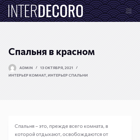
П
е
р
е
й
т
Спальня в красном
и
к
ADMIN
13 ОКТЯБРЯ, 2021
с
ИНТЕРЬЕР КОМНАТ
,
ИНТЕРЬЕР СПАЛЬНИ
у
т
и
Спальня – это, прежде всего комната, в
которой отдыхают, освобождаются от