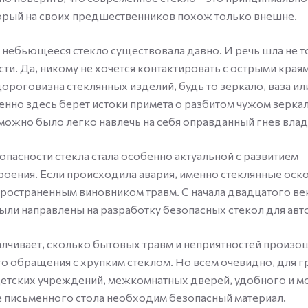
орый на своих предшественников похож только внешне.
 небьющееся стекло существовала давно. И речь шла не т
ти. Да, никому не хочется контактировать с острыми края
дороговизна стеклянных изделий, будь то зеркало, ваза ил
нно здесь берет истоки примета о разбитом чужом зеркал
ожно было легко навлечь на себя оправданный гнев влад
пасности стекла стала особенно актуальной с развитием
оения. Если происходила авария, именно стеклянные оск
ространенным виновником травм. С начала двадцатого ве
ыли направлены на разработку безопасных стекол для авт
алчивает, сколько бытовых травм и неприятностей произо
о обращения с хрупким стеклом. Но всем очевидно, для 
детских учреждений, межкомнатных дверей, удобного и м
 письменного стола необходим безопасный материал.