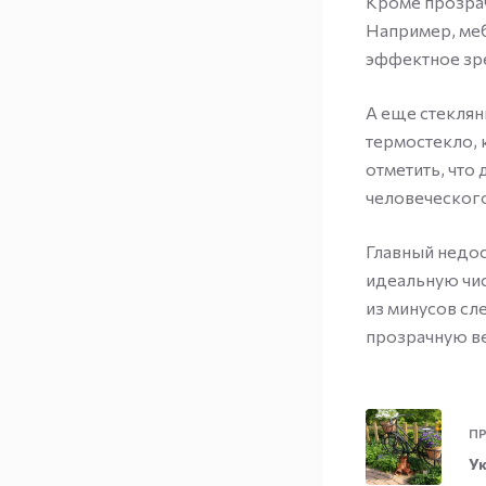
Кроме прозрач
Например, меб
эффектное зр
А еще стеклян
термостекло, 
отметить, что
человеческого
Главный недо
идеальную чис
из минусов сл
прозрачную ве
ПР
У