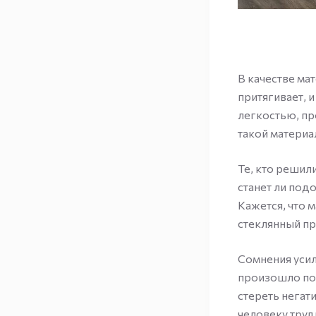
В качестве ма
притягивает, и
легкостью, пр
такой материа
Те, кто решил
станет ли под
Кажется, что
стеклянный пр
Сомнения усил
произошло под
стереть негат
человеку труд