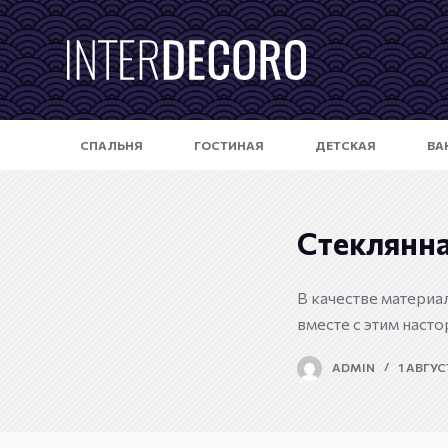
П
е
р
е
й
СПАЛЬНЯ
ГОСТИНАЯ
ДЕТСКАЯ
ВА
т
и
к
с
Стеклянна
у
т
В качестве материа
и
вместе с этим наст
ADMIN
1 АВГУС