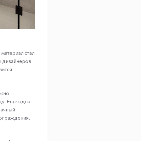
 материал стал
ы дизайнеров
вится
ужно
ду. Еще одна
рачный
 ограждения,