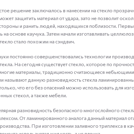
тое решение заключалось в нанесении на стекло прозрачн
сможет защитить материал от удара, зато не позволит оско
 стороны и ранить людей, находящихся поблизости. Первы
 на основе каучука. Затем начали изготавливать целлюло
стекло стало похожим на сэндвич.
ауки постоянно совершенствовались технологии произво
текла. На сегодня существует стекло, которое по прочнос
многие материалы, традиционно считающиеся небьющими
и называют данную разновидность стекла ламинированны
только, что его без опасений можно использовать для изг
нных стекол, а также мебели.
лярная разновидность безопасного многослойного стекл
лексом. От ламинированного аналога данный материал от
роизводства. При изготовлении заливного триплекса в ка
емента используется жидкость, а не пленка.