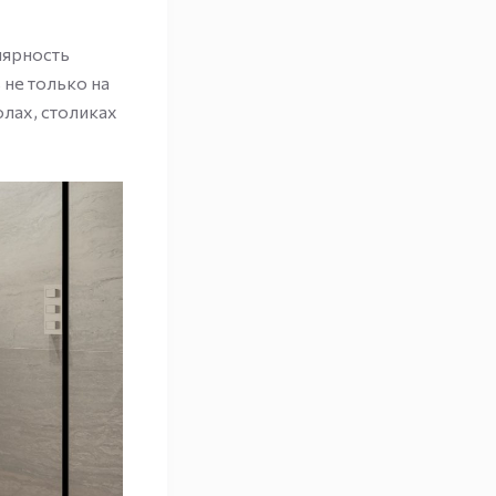
лярность
не только на
лах, столиках