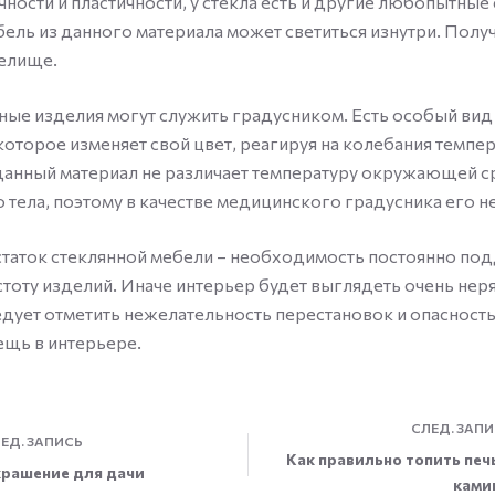
ности и пластичности, у стекла есть и другие любопытные 
ель из данного материала может светиться изнутри. Полу
елище.
ные изделия могут служить градусником. Есть особый вид 
которое изменяет свой цвет, реагируя на колебания темпе
 данный материал не различает температуру окружающей с
 тела, поэтому в качестве медицинского градусника его н
статок стеклянной мебели – необходимость постоянно по
тоту изделий. Иначе интерьер будет выглядеть очень нер
едует отметить нежелательность перестановок и опасность
щь в интерьере.
СЛЕД.
ЗАПИ
ЕД.
ЗАПИСЬ
Как правильно топить печ
крашение для дачи
ками