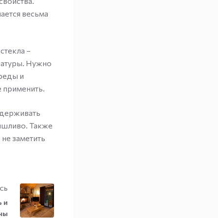
свойства.
чается весьма
стекла –
ратуры. Нужно
реды и
е применить.
ддерживать
яшливо. Также
 не заметить
СЬ
ь и
ны