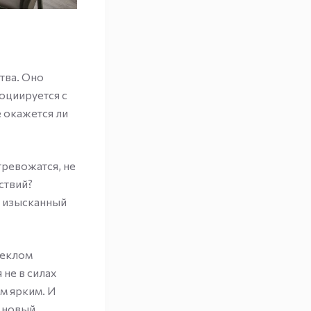
тва. Оно
социируется с
е окажется ли
тревожатся, не
ствий?
ь изысканный
теклом
не в силах
м ярким. И
о новый