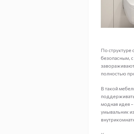
По структуре 
безопасным, 
завораживают 
полностью про
В такой мебел
поддерживать 
модная идея –
умывальник из
внутрикомнатн