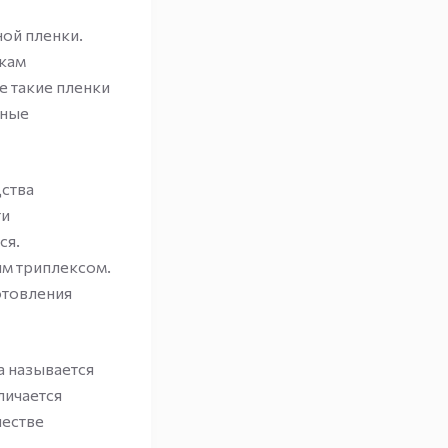
ой пленки.
лкам
е такие пленки
зные
дства
ти
ся.
м триплексом.
отовления
а называется
личается
честве