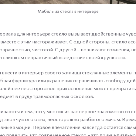
Мебель из стекла в интерьере
териала для интерьера стекло вызывает двойственные чувс
 вместе с этим настораживает. С одной стороны, стекло ас
озрачностью, чистотой. С другой – возникают сомнения, н
л слишком непрактичный вследствие своей хрупкости.
и внести в интерьер своего жилища стеклянные элементы, 
обная фурнитура или украшения ограничивать свободу дей
 малейшее неосторожное прикосновение может превратит
едмет в груду травмоопасных осколков.
иваются и тем, что у многих из нас первое знакомство со с
 звон чужого окна, неосторожно разбитого мячом. Время 
ивные эмоции. Первое впечатление навсегда остается самы
но поверить, что современное стекло – это принципиальн