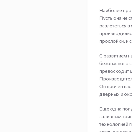
Наиболее прос
Пусть она не 
разлететься в
производились
прослойки, и 
С развитием н
безопасного с
превосходит 
Производител
Он прочен нас
дверных и око
Еще одна попу
заливным трип
технологией п
связующего эл