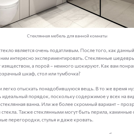
Стеклянная мебель для ванной комнаты
стекло является очень податливым. После того, как данный
с ним интересно экспериментировать. Стеклянные шедевр
изяществом, а порой – немного шокируют. Как вам понра
зрачный шкаф, стол или тумбочка?
и легко отыскать понадобившуюся вещь. В то же время н
идеальный порядок, поскольку содержимое у всех на ви
 стеклянная ванна. Или же более скромный вариант – проз
 стекла. Также стеклянными могут быть перила, каминные
ые перегородки, стулья и даже кровать.