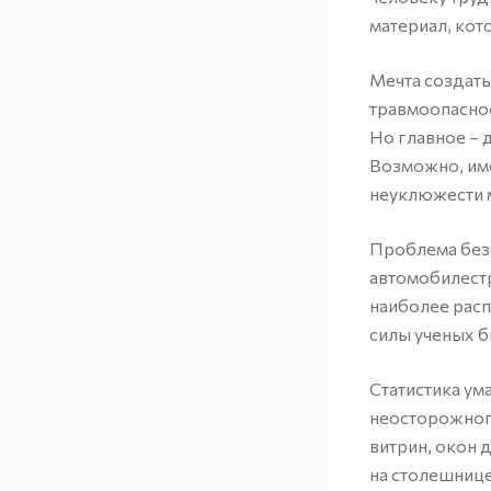
материал, кот
Мечта создать
травмоопаснос
Но главное – 
Возможно, име
неуклюжести м
Проблема безо
автомобилестр
наиболее расп
силы ученых б
Статистика ум
неосторожног
витрин, окон 
на столешнице