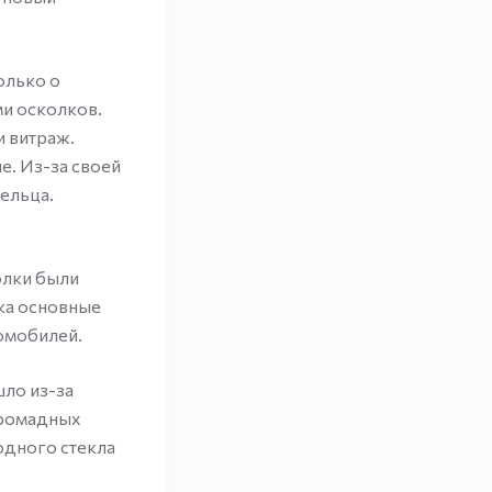
олько о
ми осколков.
и витраж.
е. Из-за своей
ельца.
олки были
ка основные
омобилей.
шло из-за
громадных
одного стекла