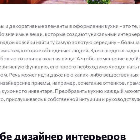
 и декоративные элементы в оформлении кухни – это те, 
бо значимые вещи, которые создают уникальный интерьер
аждой хозяйки найти ту самую золотую середину – большая
я местом, которое объединяет людей. Здесь ведутся заду
юбовью готовится вкусная пища. А чтобы помещение в дей
озитивную функцию, его просто необходимо «подогнать п
м. Речь может идти даже не о каких-либо вещественных 
дизайнерские приемы, например, сочетание оттенков, грам
 кухонного инвентаря. Преобразить кухню каждый может
о, прислушиваясь к собственной интуиции и руководствуя
бе дизайнер интерьеров