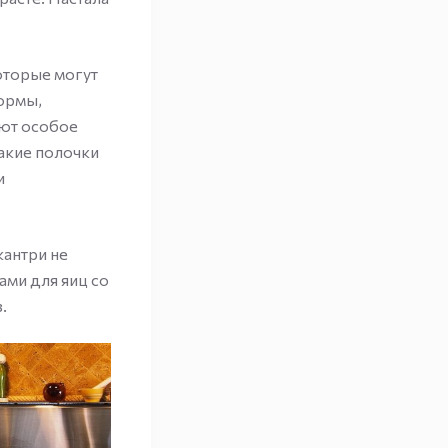
оторые могут
формы,
ают особое
акие полочки
и
кантри не
ми для яиц со
.