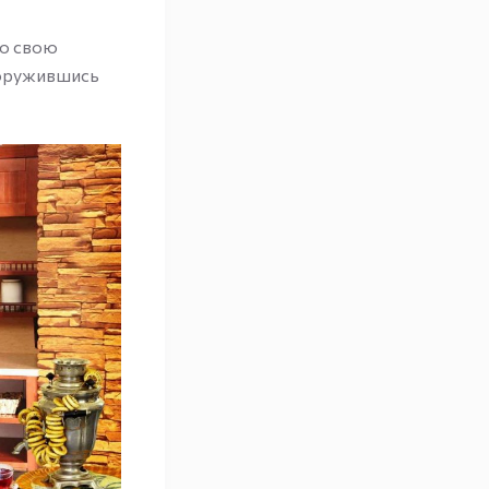
сю свою
вооружившись