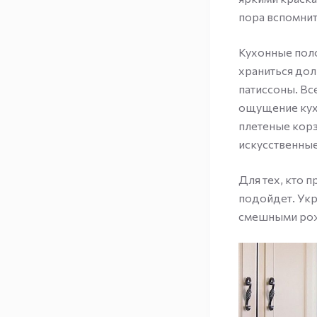
пора вспомнить
Кухонные поло
храниться дол
патиссоны. Вс
ощущение кухо
плетеные кор
искусственны
Для тех, кто 
подойдет. Укр
смешными рожи