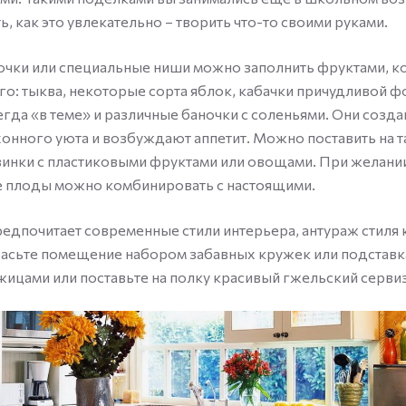
, как это увлекательно – творить что-то своими руками.
чки или специальные ниши можно заполнить фруктами, к
го: тыква, некоторые сорта яблок, кабачки причудливой 
егда «в теме» и различные баночки с соленьями. Они созд
нного уюта и возбуждают аппетит. Можно поставить на т
зинки с пластиковыми фруктами или овощами. При желани
е плоды можно комбинировать с настоящими.
предпочитает современные стили интерьера, антураж стиля 
асьте помещение набором забавных кружек или подставка
цами или поставьте на полку красивый гжельский сервиз