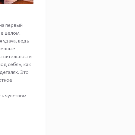
на первый
 в целом.
 удача, ведь
шевные
ствительности
од себя», как
деталях. Это
отное
сь чувством