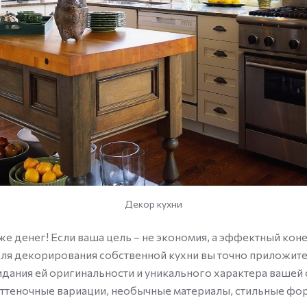
Декор кухни
е денег! Если ваша цель – не экономия, а эффектный кон
 для декорирования собственной кухни вы точно приложит
идания ей оригинальности и уникального характера вашей
оттеночные вариации, необычные материалы, стильные фо