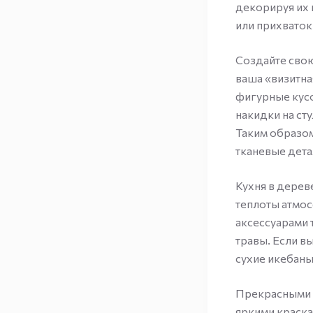
декорируя их
или прихваток
Создайте свою
ваша «визитна
фигурные кусо
накидки на ст
Таким образом
тканевые дета
Кухня в дерев
теплоты атмос
аксессуарами 
травы. Если в
сухие икебаны
Прекрасными д
яркими краска