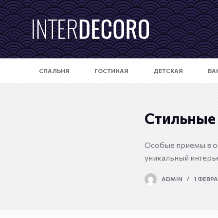
П
е
р
е
й
СПАЛЬНЯ
ГОСТИНАЯ
ДЕТСКАЯ
ВА
т
и
к
с
Стильные
у
т
Особые приемы в оф
и
уникальный интерье
ADMIN
1 ФЕВРА