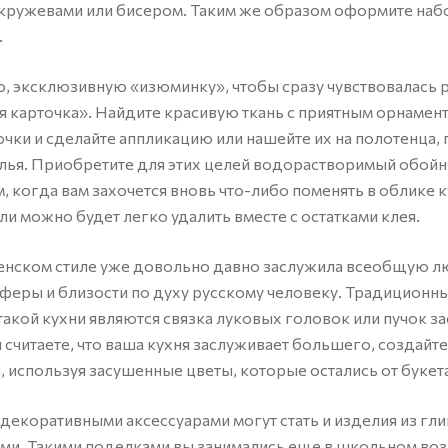
 кружевами или бисером. Таким же образом оформите наб
.
, эксклюзивную «изюминку», чтобы сразу чувствовалась р
я карточка». Найдите красивую ткань с приятным орнамен
чки и сделайте аппликацию или нашейте их на полотенца, 
улья. Приобретите для этих целей водорастворимый обойн
, когда вам захочется вновь что-либо поменять в облике к
ли можно будет легко удалить вместе с остатками клея.
енском стиле уже довольно давно заслужила всеобщую л
феры и близости по духу русскому человеку. Традиционн
такой кухни являются связка луковых головок или пучок 
ы считаете, что ваша кухня заслуживает большего, создай
, используя засушенные цветы, которые остались от букета
екоративными аксессуарами могут стать и изделия из гл
ми. Такими поделками вы занимались еще в школьном воз