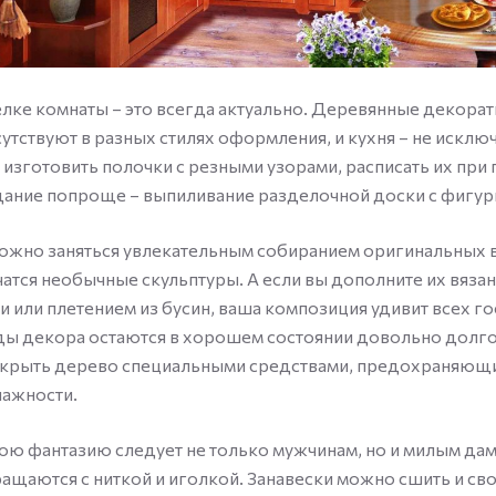
лке комнаты – это всегда актуально. Деревянные декора
утствуют в разных стилях оформления, и кухня – не исклю
изготовить полочки с резными узорами, расписать их пр
дание попроще – выпиливание разделочной доски с фигур
ожно заняться увлекательным собиранием оригинальных в
атся необычные скульптуры. А если вы дополните их вяза
и или плетением из бусин, ваша композиция удивит всех го
ы декора остаются в хорошем состоянии довольно долго
окрыть дерево специальными средствами, предохраняющ
лажности.
ю фантазию следует не только мужчинам, но и милым да
ащаются с ниткой и иголкой. Занавески можно сшить и св