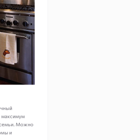
ечный
е максимум
 семьи. Можно
рмы и