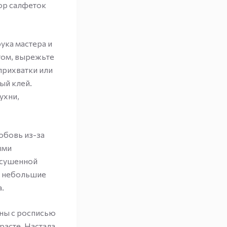
ор салфеток
ука мастера и
том, вырежьте
прихватки или
ый клей.
ухни,
юбовь из-за
ыми
засушенной
те небольшие
.
ины с росписью
расте. Настала