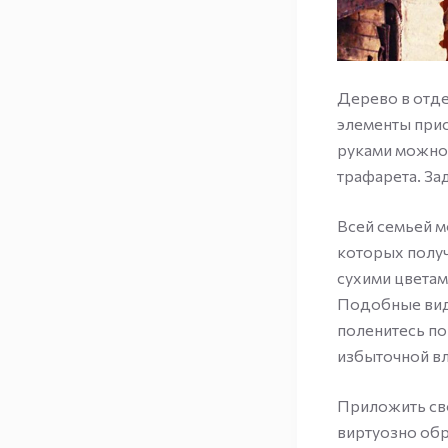
Дерево в отде
элементы прис
руками можно 
трафарета. За
Всей семьей м
которых получ
сухими цветам
Подобные вид
поленитесь п
избыточной в
Приложить сво
виртуозно обр