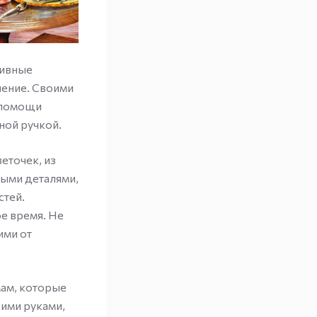
тивные
чение. Своими
и помощи
ной ручкой.
еточек, из
ными деталями,
стей.
е время. Не
ими от
мам, которые
оими руками,