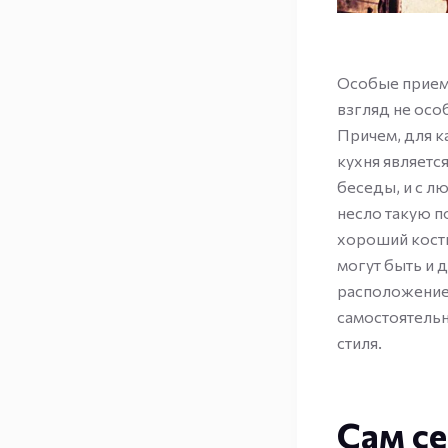
Особые приемы
взгляд не осо
Причем, для к
кухня являетс
беседы, и с л
несло такую п
хороший костю
могут быть и 
расположение
самостоятельн
стиля.
Сам се