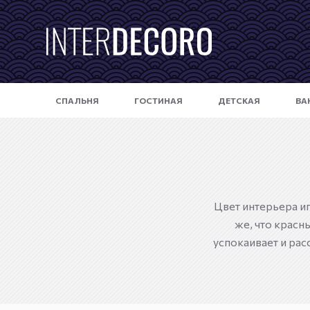
П
е
р
е
й
СПАЛЬНЯ
ГОСТИНАЯ
ДЕТСКАЯ
ВА
т
и
к
с
у
т
Цвет интерьера и
и
же, что красн
успокаивает и рас