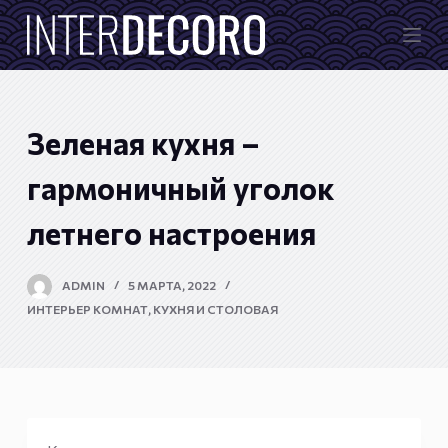
П
е
р
е
й
Зеленая кухня –
т
и
гармоничный уголок
к
летнего настроения
с
у
т
ADMIN
5 МАРТА, 2022
и
ИНТЕРЬЕР КОМНАТ
,
КУХНЯ И СТОЛОВАЯ