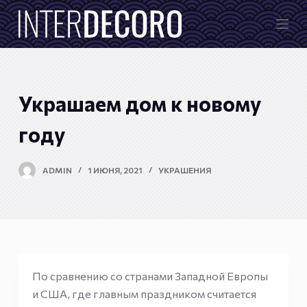
П
е
р
е
й
Украшаем дом к новому
т
и
году
к
с
ADMIN
1 ИЮНЯ, 2021
УКРАШЕНИЯ
у
т
и
По сравнению со странами Западной Европы
и США, где главным праздником считается