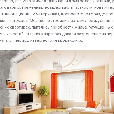
словно, все мы хотим сделать наши дома более уютными, 
агодаря современным новшествам, в частности, новым те
 и инновационным материалам, достичь этого гораздо пр
жных домов в Москве не строили, поэтому люди, уставши
ских квартирах, пытались приобрести жилье “улучшенных
их качеств” – в таких квартирах давали разрешение на пе
начался период известного «евроремонта».