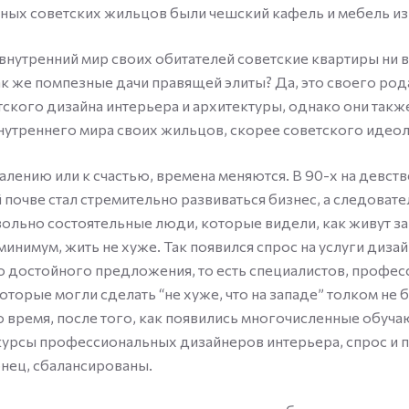
ных советских жильцов были чешский кафель и мебель из
, внутренний мир своих обитателей советские квартиры ни в
ак же помпезные дачи правящей элиты? Да, это своего р
ского дизайна интерьера и архитектуры, однако они такж
утреннего мира своих жильцов, скорее советского идеол
алению или к счастью, времена меняются. В 90-х на девст
 почве стал стремительно развиваться бизнес, а следоват
ольно состоятельные люди, которые видели, как живут за
 минимум, жить не хуже. Так появился спрос на услуги диза
о достойного предложения, то есть специалистов, профе
которые могли сделать “не хуже, что на западе” толком не
о время, после того, как появились многочисленные обуч
курсы профессиональных дизайнеров интерьера, спрос и
онец, сбалансированы.