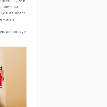
утонченными и
хнологиям
още и дешевле.
е жить в
репланировку и