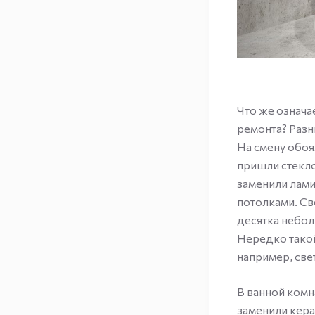
Что же означа
ремонта? Разн
На смену обоя
пришли стекл
заменили лами
потолками. Св
десятка небол
Нередко такой
например, све
В ванной комн
заменили кера