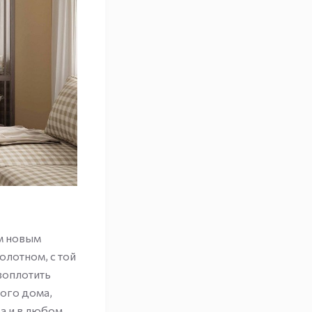
ым новым
олотном, с той
воплотить
ного дома,
да и в любом