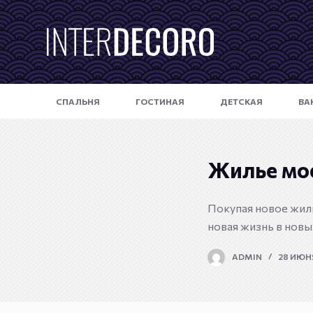
П
е
р
е
й
СПАЛЬНЯ
ГОСТИНАЯ
ДЕТСКАЯ
ВА
т
и
к
с
Жилье мо
у
т
Покупая новое жиль
и
новая жизнь в новы
ADMIN
28 ИЮНЯ