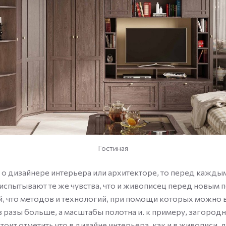
Гостиная
 о дизайнере интерьера или архитекторе, то перед кажд
испытывают те же чувства, что и живописец перед новым п
, что методов и технологий, при помощи которых можно 
в разы больше, а масштабы полотна и. к примеру, загород
оит отметить что в дизайне интерьера, как и в живописи, 