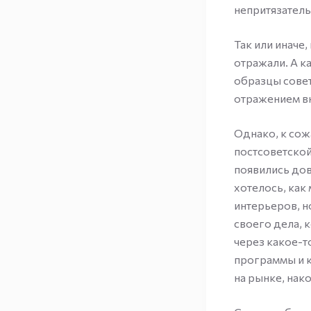
непритязатель
Так или иначе
отражали. А к
образцы совет
отражением вн
Однако, к сож
постсоветской
появились дов
хотелось, как
интерьеров, н
своего дела, 
через какое-т
программы и 
на рынке, нак