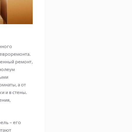
енного
 евроремонта.
венный ремонт,
нолеум
ными
омнаты, а от
 и в стены.
ения,
ель – его
итают