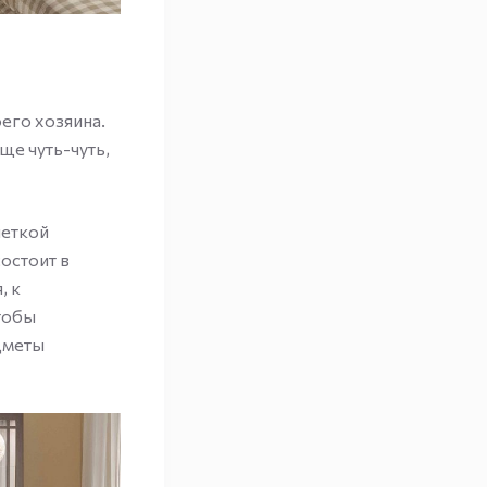
его хозяина.
ще чуть-чуть,
четкой
остоит в
, к
чтобы
дметы