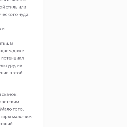
ой стиль или
ческого чуда.
 и
тки. В
бещаем даже
й потенциал
льтуру, не
ние в этой
 скачок,
советским
 Мало того,
ртиры мало чем
чтаний