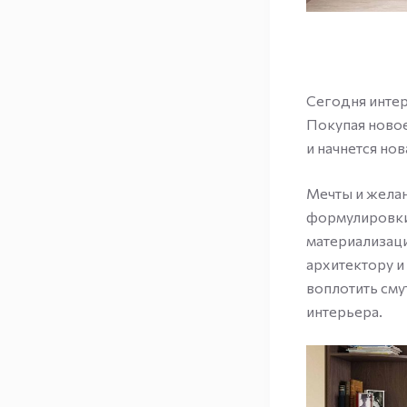
Сегодня интер
Покупая новое
и начнется но
Мечты и желан
формулировки.
материализаци
архитектору и
воплотить сму
интерьера.