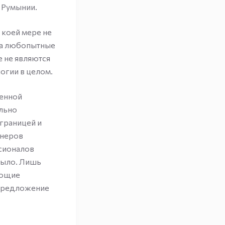
 Румынии.
 коей мере не
ода любопытные
е не являются
огии в целом.
венной
ельно
границей и
йнеров
ссионалов
 было. Лишь
ающие
 предложение