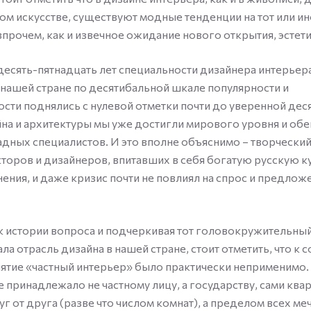
м искусстве, существуют модные тенденции на тот или ин
впрочем, как и извечное ожидание нового открытия, эстети
десять-пятнадцать лет специальности дизайнера интерьера
 нашей стране по десятибальной шкале популярности и
сти поднялись с нулевой отметки почти до уверенной деся
на и архитектуры мы уже достигли мирового уровня и о
адных специалистов. И это вполне объяснимо – творчески
торов и дизайнеров, впитавших в себя богатую русскую ку
ения, и даже кризис почти не повлиял на спрос и предложе
 истории вопроса и подчеркивая тот головокружительный
а отрасль дизайна в нашей стране, стоит отметить, что к 
ятие «частный интерьер» было практически неприменимо.
е принадлежало не частному лицу, а государству, сами ква
уг от друга (разве что числом комнат), а пределом всех ме