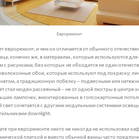
Евроремонт
ет евроремонт, и чем он отличается от обычного отечеств
ица, конечно же, в материалах, которые используются для
м с рисунками, без которых не обходится не один отечест
оволоконные обои, которые используют под покраску; ли
натом, а традиционную побелку – подвесными или натяж
ет стал моден рассеянный – не от одной люстры в центре к
ьших лампочек, вмонтированных в гопсокартонные потолки
 свет сочетается с другими модульными системами освещ
тильниками downlight.
ате при евроремонте никто не никогда не использовал каф
мической плиткой и вместо обычной ванны часто предпоч