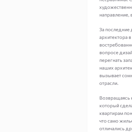
художественно
направление, 
За последние 
архитектора в
востребованно
вопросе дизай
перегнать зап
наших архитек
вызывает сомн
отрасли.
Возвращаясь к
который сделал
квартирам пон
что само жиль
отличались др