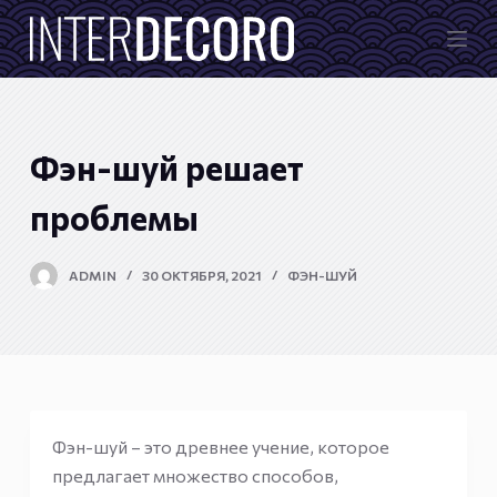
П
е
р
е
й
Фэн-шуй решает
т
и
проблемы
к
с
ADMIN
30 ОКТЯБРЯ, 2021
ФЭН-ШУЙ
у
т
и
Фэн-шуй – это древнее учение, которое
предлагает множество способов,