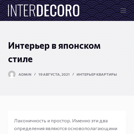
П
е
р
е
й
Интерьер в японском
т
и
стиле
к
с
ADMIN
19 АВГУСТА, 2021
ИНТЕРЬЕР КВАРТИРЫ
у
т
и
Лаконичность и простор. Именно эти два
определения являются основополагающими