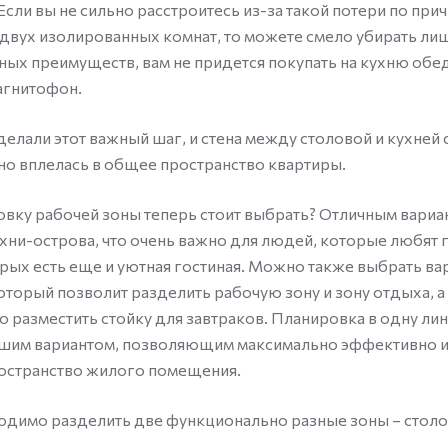
Если вы не сильно расстроитесь из-за такой потери по прич
двух изолированных комнат, то можете смело убирать ли
ных преимуществ, вам не придется покупать на кухню обе
агнитофон.
делали этот важный шаг, и стена между столовой и кухней с
но вплелась в общее пространство квартиры.
вку рабочей зоны теперь стоит выбрать? Отличным вариа
хни-острова, что очень важно для людей, которые любят г
рых есть еще и уютная гостиная. Можно также выбрать вар
оторый позволит разделить рабочую зону и зону отдыха, а
о разместить стойку для завтраков. Планировка в одну ли
ошим вариантом, позволяющим максимально эффективно 
остранство жилого помещения.
одимо разделить две функционально разные зоны – столо