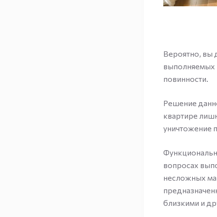
Вероятно, вы 
выполняемых 
повинности.
Решение данно
квартире лишн
уничтожение п
Функционально
вопросах вып
несложных ма
предназначенн
близкими и др