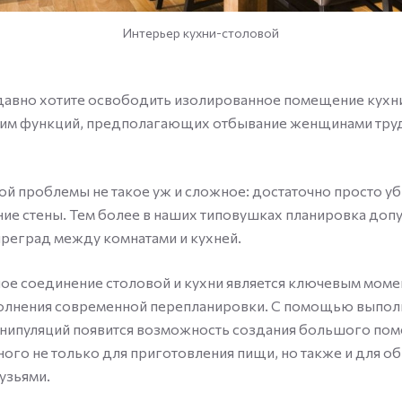
Интерьер кухни-столовой
давно хотите освободить изолированное помещение кухни
им функций, предполагающих отбывание женщинами тру
й проблемы не такое уж и сложное: достаточно просто уб
ие стены. Тем более в наших типовушках планировка доп
реград между комнатами и кухней.
е соединение столовой и кухни является ключевым моме
олнения современной перепланировки. С помощью выпол
нипуляций появится возможность создания большого пом
ого не только для приготовления пищи, но также и для о
узьями.