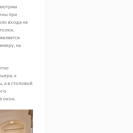
смотрим
оны при
оло входа на
толки,
является
имеру, на
отно
ьера, к
, а в столовой
ого
 окон.