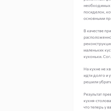
необходимых 
посиделок, ко
основными при
В качестве пр
расположенно
реконструкци
маленьких ку
кухоньки. Сог
На кухне не х
идти долго и 
решили убрат
Результат пре
кухня-столова
что теперь у 