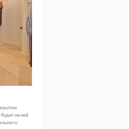
открытом
будет на ней
тельного