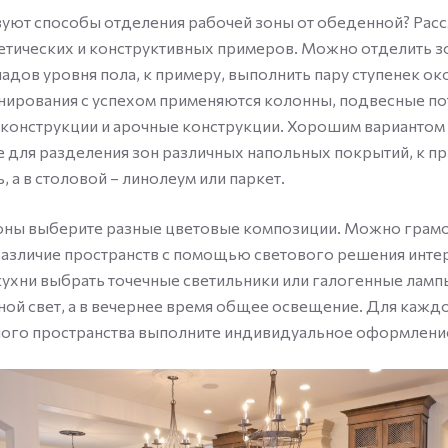
вуют способы отделения рабочей зоны от обеденной? Рас
етических и конструктивных примеров. Можно отделить з
дов уровня пола, к примеру, выполнить пару ступенек ок
нирования с успехом применяются колонны, подвесные по
конструкции и арочные конструкции. Хорошим вариантом 
 для разделения зон различных напольных покрытий, к пр
, а в столовой – линолеум или паркет.
оны выберите разные цветовые композиции. Можно грам
азличие пространств с помощью светового решения интер
кухни выбрать точечные светильники или галогенные лампы
ной свет, а в вечернее время общее освещение. Для кажд
ого пространства выполните индивидуальное оформление