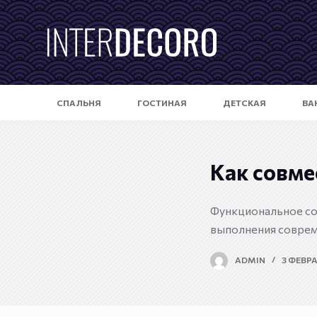
П
е
р
е
й
СПАЛЬНЯ
ГОСТИНАЯ
ДЕТСКАЯ
ВА
т
и
к
с
Как совме
у
т
Функциональное со
и
выполнения соврем
ADMIN
3 ФЕВРА