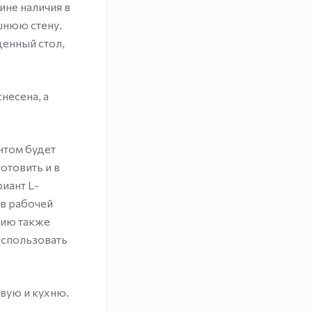
ине наличия в
шнюю стену.
денный стол,
несена, а
нтом будет
отовить и в
иант L-
 в рабочей
нию также
использовать
вую и кухню.