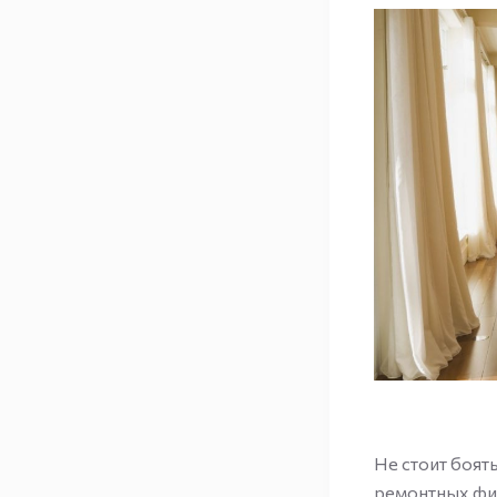
Не стоит боят
ремонтных фир