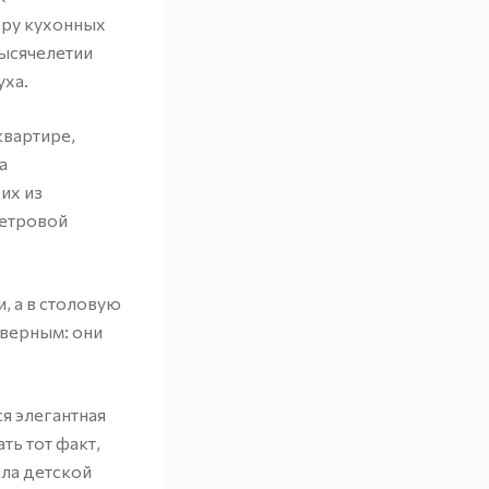
ру кухонных
тысячелетии
уха.
квартире,
а
их из
метровой
, а в столовую
 верным: они
я элегантная
ть тот факт,
ила детской