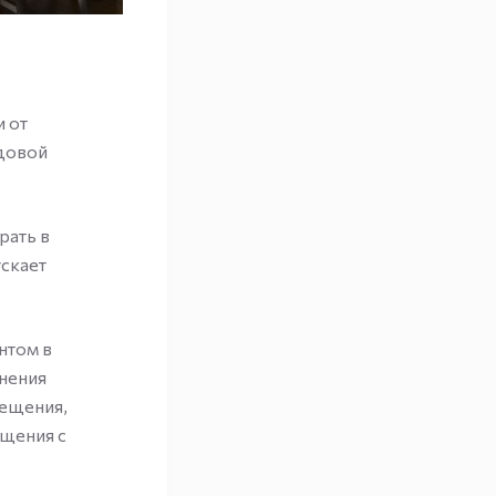
 от
довой
рать в
ускает
нтом в
нения
ещения,
бщения с