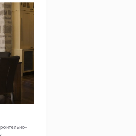
троительно-
х