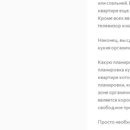
или спальней. 
квартире еще 
Кроме всех яв
телевизор и м
Наконец, вы с
кухня органич
Какую планиро
планировка ку
квартире кото
планировки, к
зоне органичн
является хор
свободное пр
Просто необх