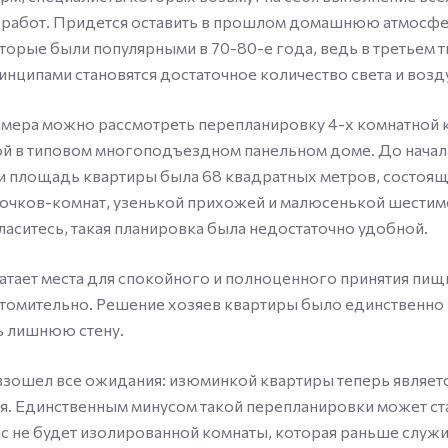
работ. Придется оставить в прошлом домашнюю атмосфе
торые были популярными в 70-80-е года, ведь в третьем 
нципами становятся достаточное количество света и возд
имера можно рассмотреть перепланировку 4-х комнатной 
й в типовом многоподъездном панельном доме. До начал
и площадь квартиры была 68 квадратных метров, состоящ
сочков-комнат, узенькой прихожей и малюсенькой шести
ласитесь, такая планировка была недостаточно удобной.
ватает места для спокойного и полноценного принятия пищи
утомительно. Решение хозяев квартиры было единственно
ь лишнюю стену.
взошел все ожидания: изюминкой квартиры теперь являетс
я. Единственным минусом такой перепланировки может ста
вас не будет изолированной комнаты, которая раньше служ