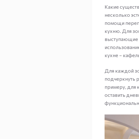
Какие сущест
несколько эст
помощи перепа
кухню. Для зо
выступающие 
использование
кухне – кафель
Для каждой з
подчеркнуть р
примеру, для 
оставить днев
функциональн