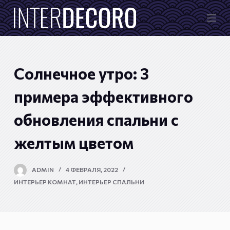
П
е
р
е
й
Солнечное утро: 3
т
и
примера эффективного
к
обновления спальни с
с
у
желтым цветом
т
и
ADMIN
4 ФЕВРАЛЯ, 2022
ИНТЕРЬЕР КОМНАТ
,
ИНТЕРЬЕР СПАЛЬНИ