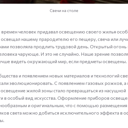
Свечи на столе
 времен человек придавал освещению своего жилья особо
а освещал нашему прародителю его пещеру, свеча или луч
ами позволяла продлить трудовой день. Открытый огонь 
человека чарующе. И это не случайно. Наше зрение позвол
лучше видеть окружающий мир, если предметы освещены.
бщества и появлением новых материалов и технологий све
ли эволюционировать. С появлением газовых рожков, а 
 освещение жилой зоны стало превращаться из насущной
и в особый вид искусства. Оформление приборов освеще
знообразным и оригинальным, что с помощью размещения 
ников света можно добиться исключительного эффекта в 
ы.