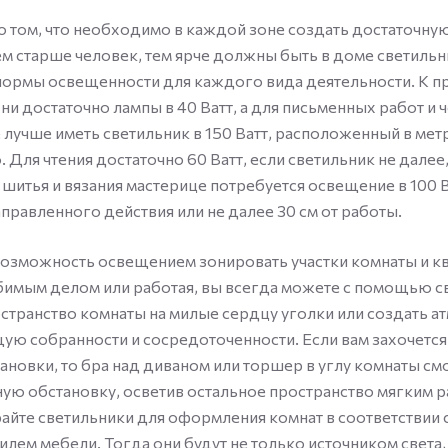
о том, что необходимо в каждой зоне создать достаточну
м старше человек, тем ярче должны быть в доме светильн
ормы освещенности для каждого вида деятельности. К п
ни достаточно лампы в 40 Ватт, а для письменных работ и 
 лучше иметь светильник в 150 Ватт, расположенный в мет
 Для чтения достаточно 60 Ватт, если светильник не далее
я шитья и вязания мастерице потребуется освещение в 100 В
правленного действия или не далее 30 см от работы.
озможность освещением зонировать участки комнаты и к
бимым делом или работая, вы всегда можете с помощью с
странство комнаты на милые сердцу уголки или создать а
ю собранности и сосредоточенности. Если вам захочется
ановки, то бра над диваном или торшер в углу комнаты см
ю обстановку, осветив остальное пространство мягким 
айте светильники для оформления комнат в соответствии
илем мебели. Тогда они будут не только источником света,