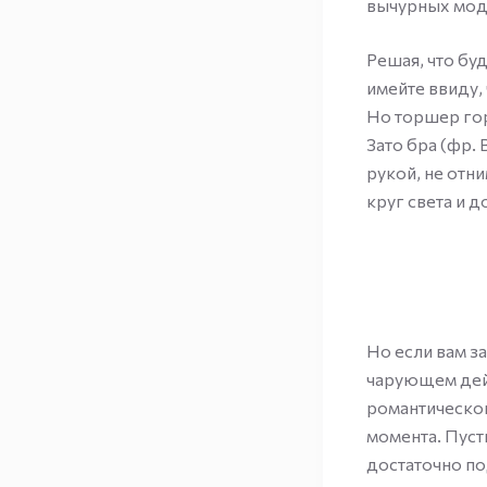
вычурных моде
Решая, что бу
имейте ввиду,
Но торшер гор
Зато бра (фр. 
рукой, не отн
круг света и 
Но если вам за
чарующем дейс
романтическог
момента. Пуст
достаточно по