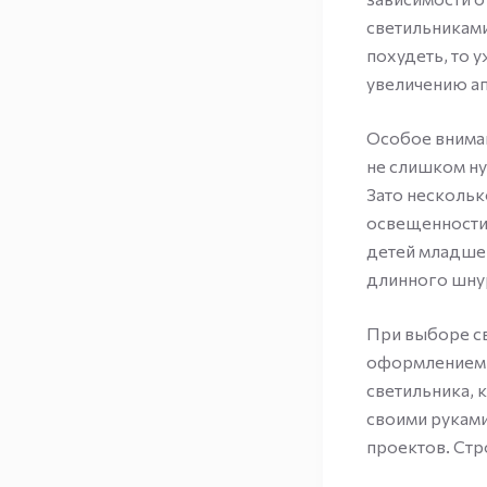
светильниками
похудеть, то 
увеличению ап
Особое вниман
не слишком ну
Зато нескольк
освещенности.
детей младше
длинного шнур
При выборе св
оформлением.
светильника, 
своими руками
проектов. Стр