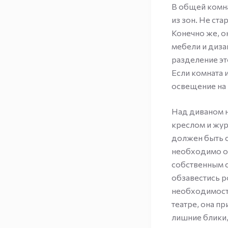
В общей комна
из зон. Не ст
Конечно же, о
мебели и диза
разделение эт
Если комната 
освещение на 
Над диваном н
креслом и жур
должен быть св
необходимо о
собственным 
обзавестись р
необходимости
театре, она п
лишние блики,