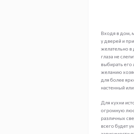
Входя в дом,
у дверей и пр
желательно в 
глаза не слеп
выбирать его 
желанию хозя
для более ярк
настенный или
Для кухни ист
огромную люс
различных св
всего будет у
зависимости о