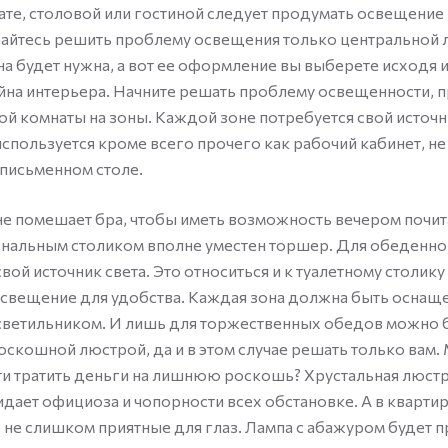
те, столовой или гостиной следует продумать освещение
арайтесь решить проблему освещения только центральной 
на будет нужна, а вот ее оформление вы выберете исходя и
йна интерьера. Начните решать проблему освещенности, 
ой комнаты на зоны. Каждой зоне потребуется свой источ
используется кроме всего прочего как рабочий кабинет, не
письменном столе.
е помешает бра, чтобы иметь возможность вечером почи
нальным столиком вполне уместен торшер. Для обеденно
ой источник света. Это относиться и к туалетному столику
свещение для удобства. Каждая зона должна быть оснащ
светильником. И лишь для торжественных обедов можно 
оскошной люстрой, да и в этом случае решать только вам. 
 тратить деньги на лишнюю роскошь? Хрустальная люстр
ридает официоза и чопорности всех обстановке. А в квартир
 не слишком приятные для глаз. Лампа с абажуром будет п