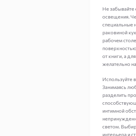
Не забывайте 
освещения. Че
специальные н
раковиной кух
рабочем столе
поверхностью.
от книги, а дл
желательно на
Используйте в
Занимаясь лю
разделить про
способствующу
интимной обст
непринужденну
светом. Выбир
интерьера и ст