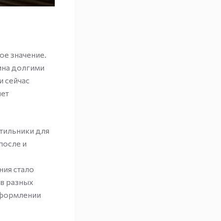
е значение.
ина долгими
и сейчас
яет
тильники для
после и
ния стало
в разных
оформлении