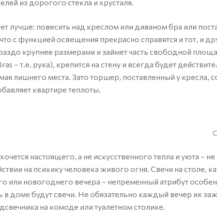
лей из дорогого стекла и хрусталя.
дет лучше: повесить над креслом или диваном бра или пост
 что с функцией освещения прекрасно справятся и тот, и др
аздо крупнее размерами и займет часть свободной площа
Bras – т.е. рука), крепится на стену и всегда будет действит
имая лишнего места. Зато торшер, поставленный у кресла, 
добавляет квартире теплоты.
С
хочется настоящего, а не искусственного тепла и уюта – не
твии на психику человека живого огня. Свечи на столе, к
о или новогоднего вечера – непременный атрибут особе
ь в доме будут свечи. Не обязательно каждый вечер их заж
дсвечника на комоде или туалетном столике.