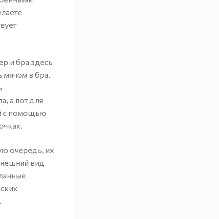
елаете
твует
ер и бра здесь
 мячом в бра.
ь
, а вот для
ый с помощью
ючках.
ую очередь, их
внешний вид
еланные
рских
.