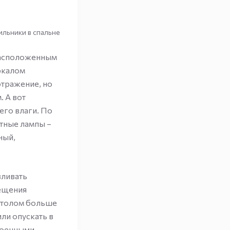
ильники в спальне
расположенным
ркалом
отражение, но
. А вот
его влаги. По
тные лампы –
ный,
вливать
мещения
столом больше
ли опускать в
троенными