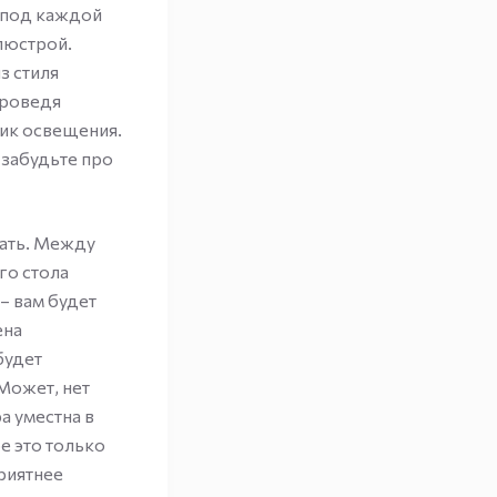
 под каждой
люстрой.
з стиля
проведя
ник освещения.
 забудьте про
тать. Между
го стола
 – вам будет
ена
будет
Может, нет
а уместна в
е это только
риятнее