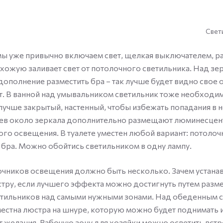
Свет
 мы уже привычно включаем свет, щелкая выключателем, 
ихожую заливает свет от потолочного светильника. Над зе
дополнение разместить бра – так лучше будет видно свое 
ит. В ванной над умывальником светильник тоже необходим
лучше закрытый, настенный, чтобы избежать попадания в н
ев около зеркала дополнительно размещают люминесцен
ого освещения. В туалете уместен любой вариант: потолоч
 бра. Можно обойтись светильником в одну лампу.
очников освещения должно быть несколько. Зачем устана
тру, если лучшего эффекта можно достигнуть путем раз
етильников над самыми нужными зонами. Над обеденным 
местна люстра на шнуре, которую можно будет поднимать и
т желания. Рабочую зону для хозяйки можно осветить вс