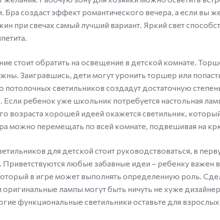
. Бра создаст эффект романтического вечера, а если вы ж
ужин при свечах самый лучший вариант. Яркий свет способс
петита.
ие стоит обратить на освещение в детской комнате. Торш
жны. Заигравшись, дети могут уронить торшер или попасть
о потолочных светильников создадут достаточную степен
 Если ребенок уже школьник потребуется настольная лампа
го возраста хорошей идеей окажется светильник, котор
а можно перемещать по всей комнате, подвешивая на кр
етильников для детской стоит руководствоваться, в перв
 Приветствуются любые забавные идеи – ребенку важен 
который в игре может выполнять определенную роль. Сд
 оригинальные лампы могут быть ничуть не хуже дизайне
огие функциональные светильники оставьте для взрослых