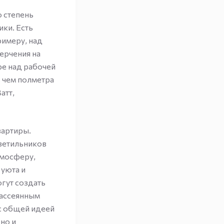
ю степень
ики. Есть
римеру, над
черчения на
ре над рабочей
, чем полметра
атт,
вартиры.
ветильников
тмосферу,
 уюта и
огут создать
рассеянным
 с общей идеей
 но и