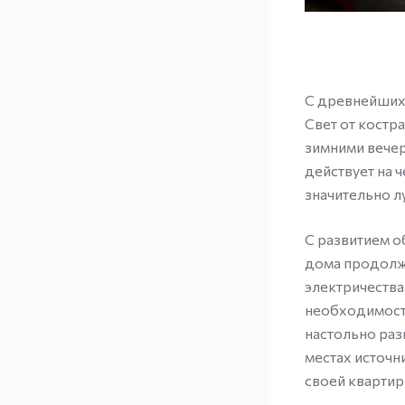
С древнейших
Свет от костр
зимними вечер
действует на 
значительно 
С развитием о
дома продолжа
электричества
необходимост
настольно ра
местах источ
своей квартир