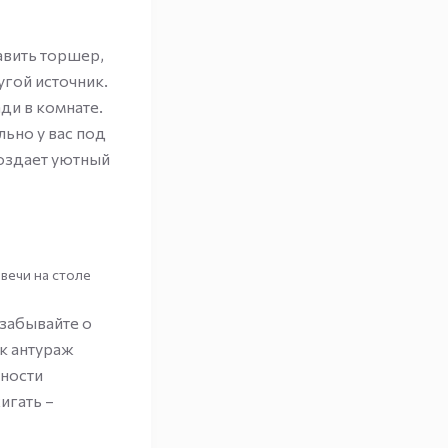
авить торшер,
угой источник.
ди в комнате.
ельно у вас под
создает уютный
вечи на столе
 забывайте о
ак антураж
нности
игать –