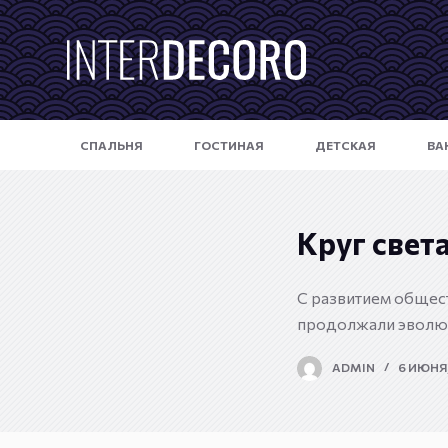
П
е
р
е
й
СПАЛЬНЯ
ГОСТИНАЯ
ДЕТСКАЯ
ВА
т
и
к
с
Круг свет
у
т
С развитием общест
и
продолжали эволю
ADMIN
6 ИЮНЯ,