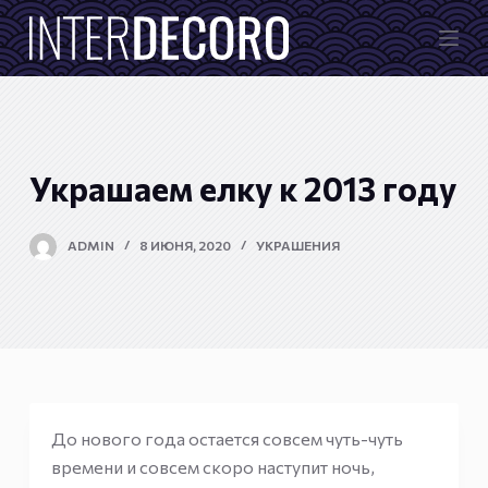
П
е
р
е
й
т
Украшаем елку к 2013 году
и
к
ADMIN
8 ИЮНЯ, 2020
УКРАШЕНИЯ
с
у
т
и
До нового года остается совсем чуть-чуть
времени и совсем скоро наступит ночь,