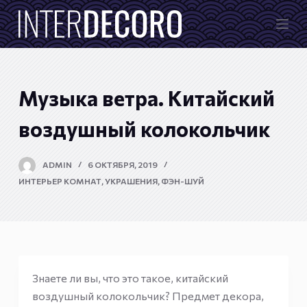
П
е
р
е
й
Музыка ветра. Китайский
т
и
воздушный колокольчик
к
с
ADMIN
6 ОКТЯБРЯ, 2019
у
ИНТЕРЬЕР КОМНАТ
,
УКРАШЕНИЯ
,
ФЭН-ШУЙ
т
и
Знаете ли вы, что это такое, китайский
воздушный колокольчик? Предмет декора,