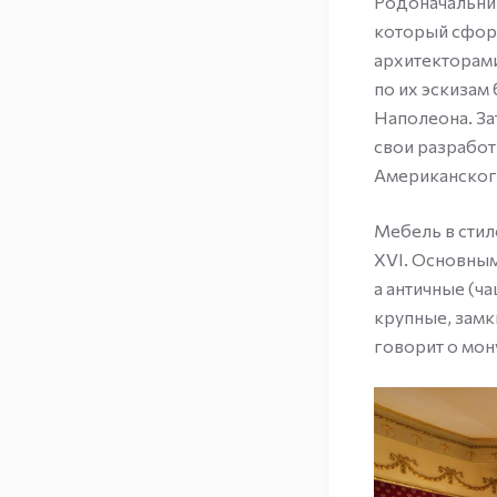
Родоначальник
который сфор
архитекторами
по их эскизам
Наполеона. За
свои разработ
Американского
Мебель в стил
XVI. Основным
а античные (ч
крупные, замк
говорит о мон