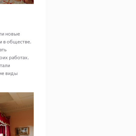
ли новые
и в обществе.
ать
оих работах.
стали
гие виды