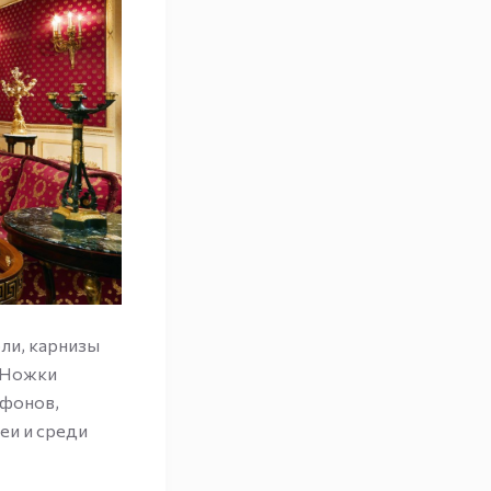
ли, карнизы
 Ножки
ифонов,
еи и среди