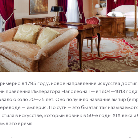
имерно в 1795 году, новое направление искусства достиг
ни правления Императора Наполеона I — в 1804—1813 года
вало около 20—25 лет. Оно получило название ампир (emp
ереводе — империя. По сути — это бы этап так называемо
 стиля в искусстве, который возник в 50-е годы XIX века и
 в это время.