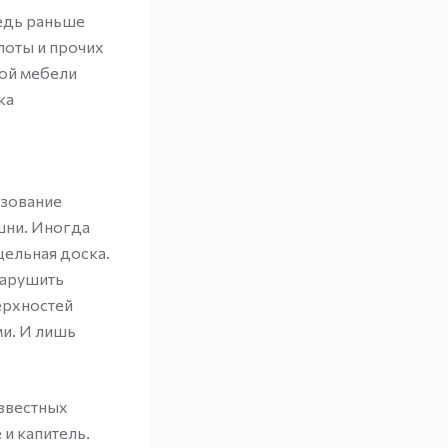
ведь раньше
лоты и прочих
гой мебели
ка
ьзование
шни. Иногда
цельная доска.
нарушить
ерхностей
и. И лишь
звестных
и капитель.