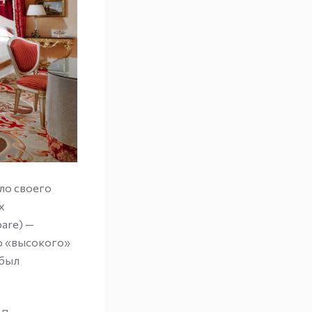
ло своего
х
are) —
го «высокого»
 был