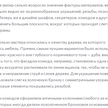
е ампир сильно возросло значение фактуры материалов, 
было видно из-за разнообразных украшений, резьбы, позо
Теперь же в дизайне шкафов, секретеров, комодов и дру
енять большие плоскости, вокруг которых проходят слег
рамы.
льно мастера относились к качеству дерева, из которого
сь мебель. Причем, самым лучшим вариантом было испол
но-красного или глубокого коричневого тона — дуба, ви
ь того, что фасадом комода, например, становилась одна 
ку аккуратно распиливали по линии ящиков, так, чтобы не 
 и направление струй и слоев дерева. Для украшения пов
зовали слегка золоченую бронзу с симметричными узорам
торые элементы покрывались резьбой.
и комодов оформляли античными колоннами (любого из и
оторых иногда делали позолоченное бронзовое основание 