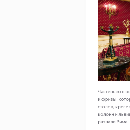
Частенько в о
и фризы, кот
столов, кресе
колонн и льви
развали Рима.