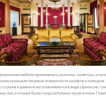
формлении мебели применялись колонны, пилястры, консо
орыми украшали лицевые поверхности шкафов и комодов.
л, стульев и диванов изготавливаются в виде сфинксов, гр
ных лап, которые были «подсмотрены» на раскопках Помп