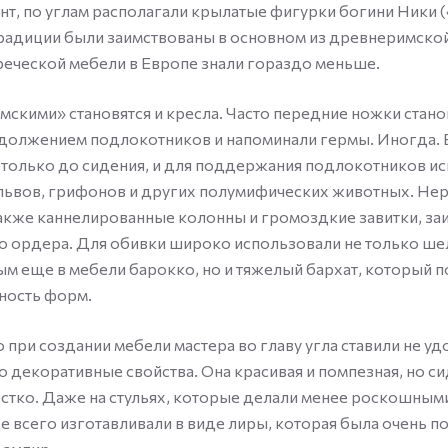
ант, по углам располагали крылатые фигурки богини Ники 
традиции были заимствованы в основном из древнеримской
реческой мебели в Европе знали гораздо меньше.
мскими» становятся и кресла. Часто передние ножки стан
должением подлокотников и напоминали гермы. Иногда. 
только до сидения, и для поддержания подлокотников и
львов, грифонов и других полумифических животных. Не
акже каннелированные колонны и громоздкие завитки, з
о ордера. Для обивки широко использовали не только ше
ым еще в мебели барокко, но и тяжелый бархат, который 
ность форм.
о при создании мебели мастера во главу угла ставили не у
то декоративные свойства. Она красивая и помпезная, но си
стко. Даже на стульях, которые делали менее роскошными
е всего изготавливали в виде лиры, которая была очень 