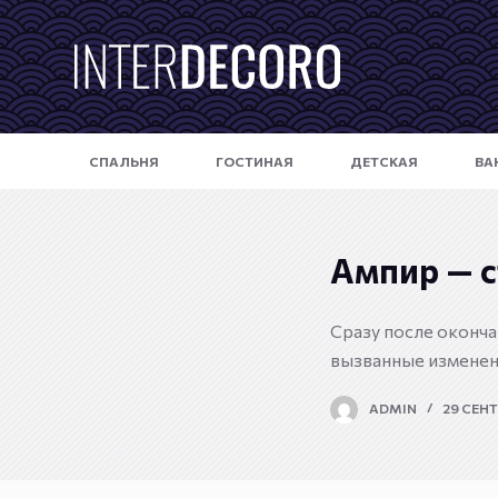
П
е
р
е
й
СПАЛЬНЯ
ГОСТИНАЯ
ДЕТСКАЯ
ВА
т
и
к
с
Ампир — с
у
т
Сразу после оконча
и
вызванные изменен
ADMIN
29 СЕНТ