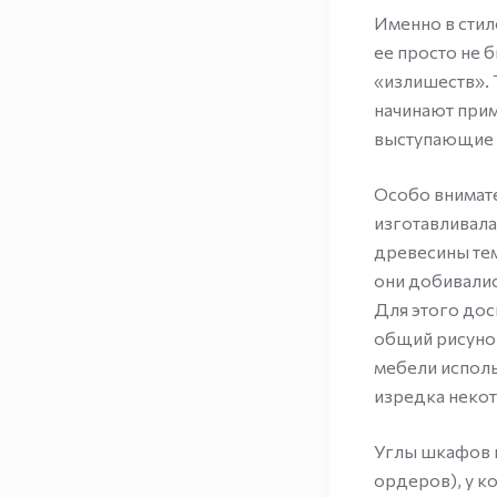
Именно в стил
ее просто не 
«излишеств». 
начинают прим
выступающие 
Особо внимате
изготавливала
древесины тем
они добивалис
Для этого дос
общий рисунок
мебели исполь
изредка неко
Углы шкафов 
ордеров), у к