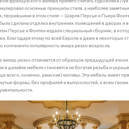
ом французского ампира принято считать художника Луи
мулировал основные принципы стиля, а наиболее заметны
, творившими в этом стиле — Шарля Персье и Пьера Фонт
 была сделана отделка внутренних помещений в дворах и 
тем Персье и Фонтен издали специальный сборник, в кот
ки. Благодаря этому по всей Европе и даже в некоторых с
 континента популярность амира резко возросла.
е ампир резко отличается от образцов предыдущей эпох
и в дизайне мебели становятся не богатая резьба и украше
аще всего, конечно, римские) мотивы. Эта мебель имеет п
нутые формы, без профилей и выпусклостей, и всем своим
ументальности.