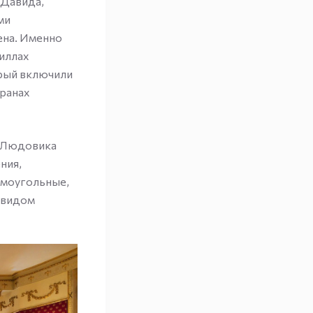
 Давида,
ми
ена. Именно
виллах
орый включили
транах
и Людовика
ния,
рямоугольные,
 видом