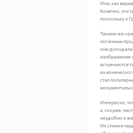
Или, как вари
Конечно, эти 
поскольку о Г
Такими же «ри
логичным про
они доходили 
изображения 
встречаются т
из ионическог
стал популярн
монументальн
Интересно, чт
а, скорее, чис
неудобно и же
Их спинки чащ