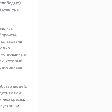
(«победы»).
 культуры,
овились
Впрочем,
спользовали
редко
аимствованные
лк, который
подчеркивал
добство людей,
деть на ней
, чем кресла.
популярным