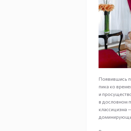
Появившись пр
пика ко време
и просущество
в дословном п
классицизма —
доминирующим