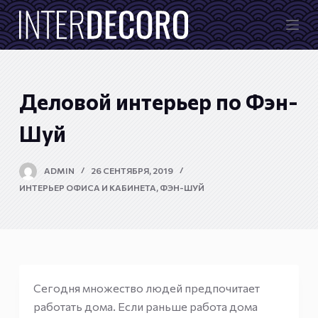
П
е
р
е
й
Деловой интерьер по Фэн-
т
и
Шуй
к
с
ADMIN
26 СЕНТЯБРЯ, 2019
у
ИНТЕРЬЕР ОФИСА И КАБИНЕТА
,
ФЭН-ШУЙ
т
и
Сегодня множество людей предпочитает
работать дома. Если раньше работа дома