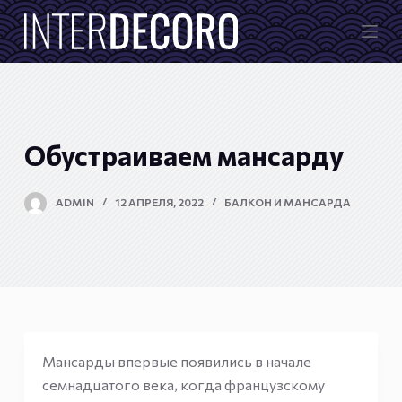
П
е
р
е
й
т
Обустраиваем мансарду
и
к
ADMIN
12 АПРЕЛЯ, 2022
БАЛКОН И МАНСАРДА
с
у
т
и
Мансарды впервые появились в начале
семнадцатого века, когда французскому