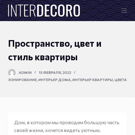
П
е
р
е
й
Пространство, цвет и
т
и
стиль квартиры
к
с
ADMIN
15 ФЕВРАЛЯ, 2022
у
ЗОНИРОВАНИЕ
,
ИНТЕРЬЕР ДОМА
,
ИНТЕРЬЕР КВАРТИРЫ
,
ЦВЕТА
т
и
Дом, в котором мы проводим большую часть
своей жизни, хочется видеть уютным.