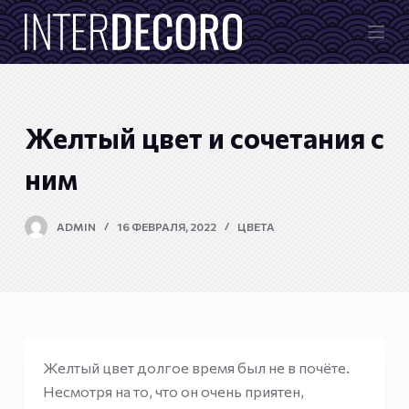
П
е
р
е
й
Желтый цвет и сочетания с
т
и
ним
к
с
ADMIN
16 ФЕВРАЛЯ, 2022
ЦВЕТА
у
т
и
Желтый цвет долгое время был не в почёте.
Несмотря на то, что он очень приятен,