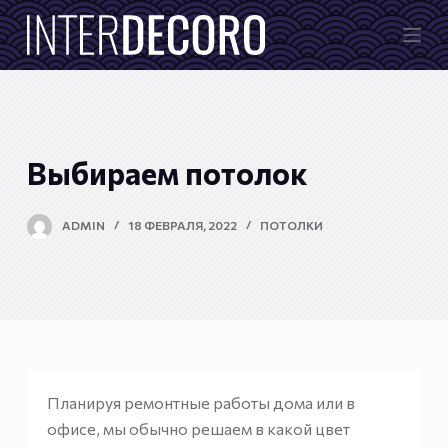
П
е
р
е
й
т
Выбираем потолок
и
к
ADMIN
18 ФЕВРАЛЯ, 2022
ПОТОЛКИ
с
у
т
и
Планируя ремонтные работы дома или в
офисе, мы обычно решаем в какой цвет