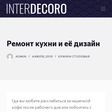
П
е
р
е
й
т
Ремонт кухни и её дизайн
и
к
ADMIN
4 ИЮЛЯ, 2019
КУХНЯ И СТОЛОВАЯ
с
у
т
и
Где вы любите расслабиться за чашечкой
кофе после рабочего дня или поболтать с