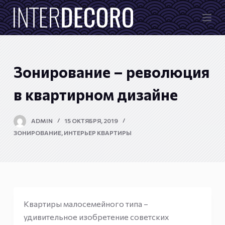
П
е
р
е
й
Зонирование – революция
т
и
в квартирном дизайне
к
с
ADMIN
15 ОКТЯБРЯ, 2019
у
ЗОНИРОВАНИЕ
,
ИНТЕРЬЕР КВАРТИРЫ
т
и
Квартиры малосемейного типа –
удивительное изобретение советских