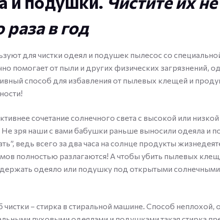
а и подушки.
Чистите их не
 раза в год
зуют для чистки одеял и подушек пылесос со специально
но помогает от пыли и других физических загрязнений, од
вный способ для избавления от пылевых клещей и проду
ности!
тивнее сочетание солнечного света с высокой или низкой
 Не зря наши с вами бабушки раньше выносили одеяла и п
ть”, ведь всего за два часа на солнце продукты жизнедея
мов полностью разлагаются! А чтобы убить пылевых клещ
одержать одеяло или подушку под открытыми солнечными
 чистки – стирка в стиральной машине. Способ неплохой, 
ральными пуховыми одеялами и подушками такая стирка пр