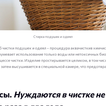
Стирка подушек и одеял
 чистки подушек и одеял – процедура аквачисткив химчи
зумевает использование только воды или нетоксичных би
цессе чистки. Изделие простирывается целиком, в том чис
а затем высушивается в специальной камере, что предотвр
сы.
Нуждаются в чистке не