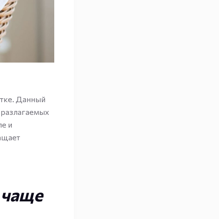
стке. Данный
оразлагаемых
ле и
ащает
 чаще