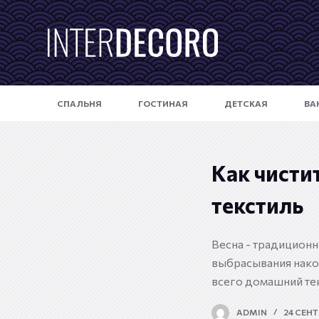
П
е
р
е
й
СПАЛЬНЯ
ГОСТИНАЯ
ДЕТСКАЯ
ВА
т
и
к
с
Как чисти
у
текстиль
т
и
Весна - традиционн
выбрасывания накоп
всего домашний те
ADMIN
24 СЕНТ