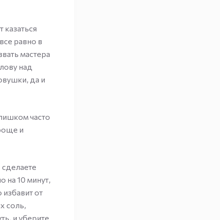
т казаться
все равно в
звать мастера
олову над
овушки, да и
слишком часто
проще и
– сделаете
о на 10 минут,
 избавит от
х соль,
ть, и уберите