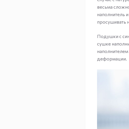
весьма сложн
наполнитель и
просушивать н
Подушки с син
сушке наполни
наполнителем 
деформации.