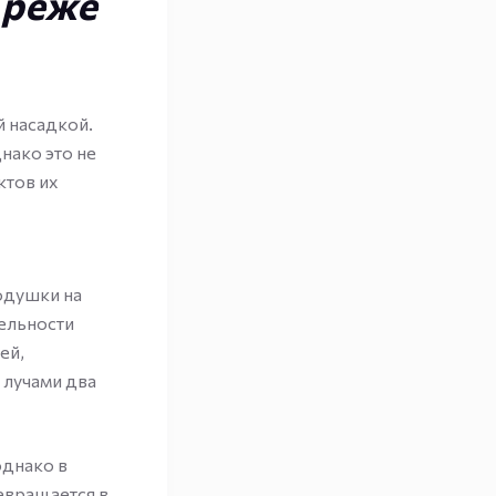
 реже
й насадкой.
нако это не
ктов их
одушки на
тельности
ей,
 лучами два
однако в
евращается в