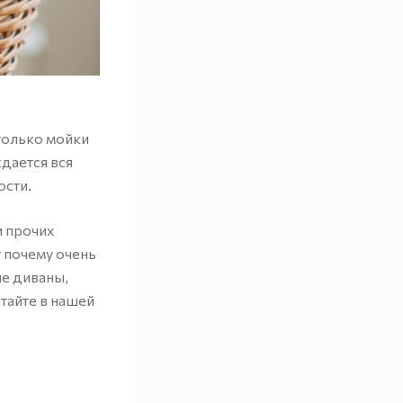
 только мойки
дается вся
ости.
и прочих
 почему очень
ые диваны,
итайте в нашей