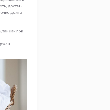
ть, достать
аточно долго
 так как при
м
ержен