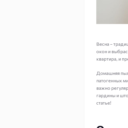
Весна – тради
окон и выбрас
квартира, и п
Домашняя пыль
патогенных ми
важно регуляр
гардины и штор
статье!