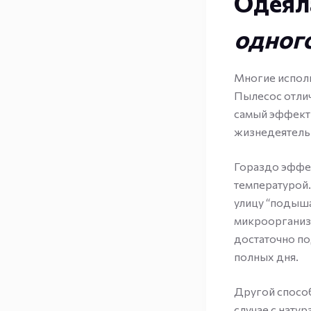
Одеял
одного
Многие исполь
Пылесос отлич
самый эффекти
жизнедеятель
Гораздо эффек
температурой.
улицу “подыша
микроорганиз
достаточно п
полных дня.
Другой способ
случае с нату