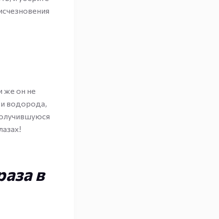
исчезновения
 же он не
си водорода,
 получившуюся
лазах!
раза в