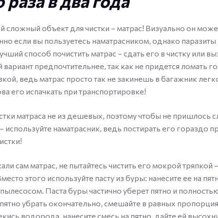
 раза в два года
 сложный объект для чистки – матрас! Визуально он може
нно если вы пользуетесь наматрасником, однако паразиты 
учший способ почистить матрас – сдать его в чистку или вы
й вариант предпочтительнее, так как не придется ломать г
кой, ведь матрас просто так не закинешь в багажник легк
ова его испачкать при транспортировке!
тки матраса не из дешевых, поэтому чтобы не пришлось 
ь – используйте наматрасник, ведь постирать его гораздо 
истки!
али сам матрас, не пытайтесь чистить его мокрой тряпкой 
место этого используйте пасту из буры: нанесите ее на пятн
 пылесосом. Паста буры частично уберет пятно и полностью
 пятно убрать окончательно, смешайте в равных пропорция
екись водорода, нанесите смесь на пятно, дайте ей высохну