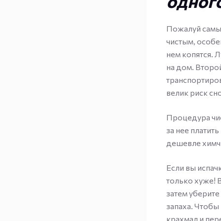
одного
Пожалуй самый
чистым, особе
нем копятся. Л
на дом. Второ
транспортиров
велик риск сн
Процедура чис
за нее платит
дешевле химч
Если вы испачк
только хуже! В
затем уберите
запаха. Чтобы
крахмал и пер