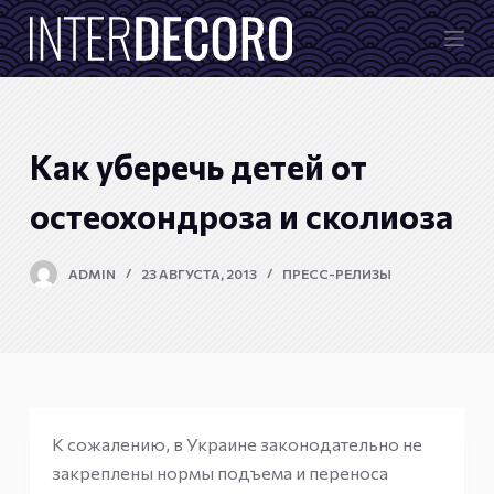
П
е
р
е
й
Как уберечь детей от
т
и
остеохондроза и сколиоза
к
с
ADMIN
23 АВГУСТА, 2013
ПРЕСС-РЕЛИЗЫ
у
т
и
К сожалению, в Украине законодательно не
закреплены нормы подъема и переноса